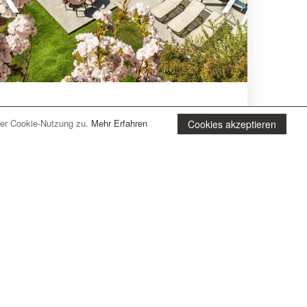
Vetzan bei Schlanders (BZ) Südtirol
der Cookie-Nutzung zu.
Mehr Erfahren
Cookies akzeptieren
Apparthotel Fux
Das
Apparthotel Fux
befindet sich in Vetzan bei
Schlanders und ist von Weinbergen und
Apfelhainen umgeben. Ein kleiner aber feiner
Wellnessbereich
umfasst einen
Innenpool
mit
Kinderbecken
und einen
Aussenpool
,
3 Saunen
und ein
Dampfbad
.
mehr lesen
Im Garten finden Sie einen Grill, einen Spielplatz
und eine Liegewiese mit Sonnenschirmen und
Webseite
Anfragen
Liegestühlen. Der Pool ist von Juni bis September
geöffnet.
Das Apparthotel Fux bietet eine Auswahl an