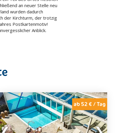
ließend an neuer Stelle neu
rland wurden dadurch
h der Kirchturm, der trotzig
wahres Postkartenmotiv!
nvergesslicher Anblick.
te
ab 52 € / Tag