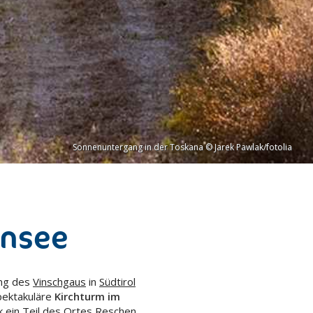
Sonnenuntergang in der Toskana © Jarek Pawlak/fotolia
ensee
ung des
Vinschgaus
in
Südtirol
spektakuläre
Kirchturm im
 ein Teil des Ortes Reschen