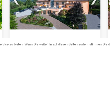
Prad am Stilfserjoch (BZ) Südtirol
rvice zu bieten. Wenn Sie weiterhin auf diesen Seiten surfen, stimmen Sie 
Garden Park
Das
Garden Park
ist ein familiengeführtes 4-
Sterne-Hotel im
Nationalpark Stilfser Joch
bei
Prad
in Südtirol.
Jetzt unverbindlich anfragen
Die eleganten Zimmer sind mit eigenen Bad, TV
sowie Balkon mit herrlichen Blick über das
Vinschgau ausgestattet. Einige Zimmer bieten
mehr lesen
zudem eine Badewanne mit Whirlfunktion.
Die Unterkunft verfügt über einen großen
Webseite
Anfragen
Garten
mit Liegen und Sonnenschirmen. Im
großzügigen
Spa-Bereich
gibt es eine
Panoramasauna
,
Bio-Sauna
sowie eine Vielzahl