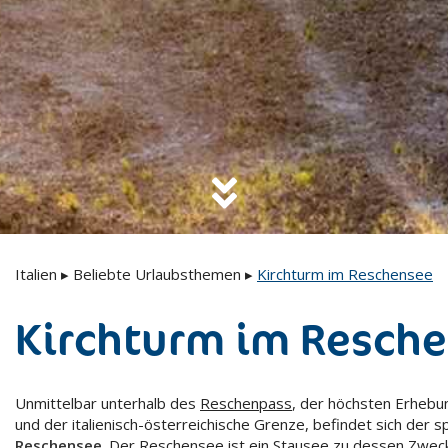
Italien
▸
Beliebte Urlaubsthemen
▸
Kirchturm im Reschensee
Kirchturm im Resch
Unmittelbar unterhalb des
Reschenpass
, der höchsten Erheb
und der italienisch-österreichische Grenze, befindet sich der 
Reschensee
. Der
Reschensee
ist ein Stausee zu dessen Zweck