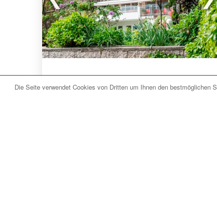
Vetzan/Schlanders (BZ) Südtirol
Die Seite verwendet Cookies von Dritten um Ihnen den bestmöglichen Se
Sporthotel Vetzan
Eingebettet in die wunderschöne Landschaft
des Vinschgaus, in der Nähe von Meran, 4-
Sterne-Service für einen unbeschwerten
Urlaub im Zeichen von Aktivität und
Entspannung.
Die Umgebung des
familiengeführte
mehr lesen
Sporthotel Vetzan
bei Schlanders eröffnet
unzählige Möglichkeiten für Outdoor-, Wander-
Webseite
Anfragen
und Naturliebhaber. Der Sonnenberg, welcher
sich in unmittelbarer Nähe unseres Hotels
befindet, bietet wunderschöne Aussichten und