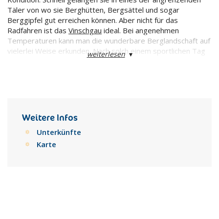
Täler von wo sie Berghütten, Bergsättel und sogar
Berggipfel gut erreichen können. Aber nicht für das
Radfahren ist das
Vinschgau
ideal. Bei angenehmen
Temperaturen kann man die wunderbare Berglandschaft auf
vielerlei Weise erkunden. Nach solch einem sportlichen Tag
weiterlesen
▾
können sie sich dann mit der wunderbaren Vinschgauer
Küche belohnen, die jeden Gourmet verzaubern lässt und
höchsten Ansprüchen genügt.
Weitere Infos
Unterkünfte
Karte