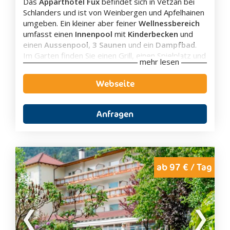
Das
Apparthotel Fux
befindet sich in Vetzan bei
Schlanders und ist von Weinbergen und Apfelhainen
umgeben. Ein kleiner aber feiner
Wellnessbereich
umfasst einen
Innenpool
mit
Kinderbecken
und
einen
Aussenpool
,
3 Saunen
und ein
Dampfbad
.
Im Garten finden Sie einen Grill, einen Spielplatz und
mehr lesen
eine Liegewiese mit Sonnenschirmen und
Liegestühlen. Der Pool ist von Juni bis September
Webseite
geöffnet.
Das Apparthotel Fux bietet eine Auswahl an
Zimmern
und
Apartments
im traditionellem Stil
Anfragen
und mit viel Naturholz eingerichtet. Alle Unterkünfte
verfügen über einen Balkon oder eine Terrasse mit
Blick auf den Garten oder die Berge. Die
Apartments verfügen zudem über eine Küchenzeile.
Auf Wunsch wird ein reichhaltiges, erfrischendes
ab 97 € / Tag
Vitalfrühstück serviert.
Ein Fahrradverleih, Parkplätze und WLAN in den
öffentlichen Bereichen stehen kostenlos zur
Verfügung.