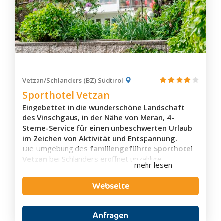
Zimmerausstattung
Küche/Kochnische
Eigenes Badezimmer
Balkon
Vetzan/Schlanders (BZ) Südtirol
Schallisolierung
Sporthotel Vetzan
Aussicht
Eingebettet in die wunderschöne Landschaft
Wasserkocher
des Vinschgaus, in der Nähe von Meran, 4-
Kaffeemaschine
Sterne-Service für einen unbeschwerten Urlaub
Waschmaschine
im Zeichen von Aktivität und Entspannung.
Flachbild-TV
Die Umgebung des
familiengeführte Sporthotel
Vetzan
bei Schlanders eröffnet unzählige
mehr lesen
Möglichkeiten für Outdoor-, Wander- und
Naturliebhaber. Der Sonnenberg, welcher sich in
Webseite
unmittelbarer Nähe unseres Hotels befindet, bietet
wunderschöne Aussichten und Wanderwege in
verschiedenen Höhen und Schwierigkeitsgraden.
Anfragen
Ausstattung