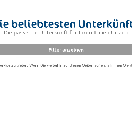
Stunden verkürzt. Informationen zum Fortschritt der Arbeite
Tunnels sind der entsprechenden Website zu verkürzt.
ie beliebtesten Unterkünf
Die passende Unterkunft für Ihren Italien Urlaub
Filter anzeigen
rvice zu bieten. Wenn Sie weiterhin auf diesen Seiten surfen, stimmen Sie 
g
ab 56 € / Tag
Jetzt unverbindlich anfragen