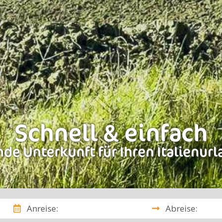
Schnell & einfach
de Unterkunft für Ihren Italienur
Anreise:
Abreise: