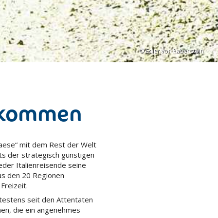
© Edler von Rabenstein
n kommen
Paese“ mit dem Rest der Welt
hts der strategisch günstigen
eder Italienreisende seine
us den 20 Regionen
Freizeit.
testens seit den Attentaten
en, die ein angenehmes