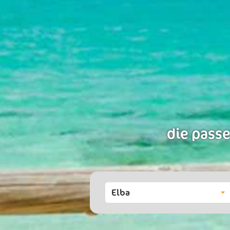
die passe
Elba