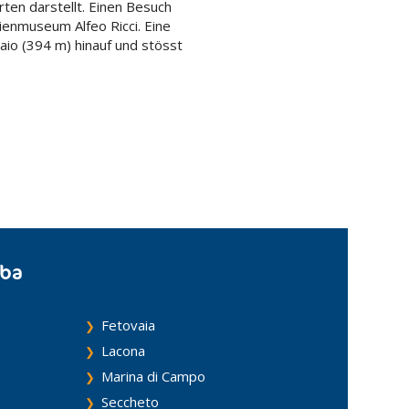
ten darstellt. Einen Besuch
lienmuseum Alfeo Ricci. Eine
raio (394 m) hinauf und stösst
lba
Fetovaia
Lacona
Marina di Campo
Seccheto