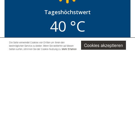
Tageshöchstwert
40 °C
Tagestiefstwert
Die Seite verwendet Cookies von Dritten um Ihnen den
Cookies akzeptieren
bestmöglichen Service zu bieten. Wenn Sie weiterhin auf diesen
24 °C
Seiten surfen, stimmen Sie der Cookie-Nutzung zu.
Mehr Erfahren
Jetzt unverbindlich anfragen
Niederschlagsrisiko
0 %
Relative Luftfeuchtigkeit
24 %
Mittlere Windgeschwindigkeit
4 km/h
Windrichtung