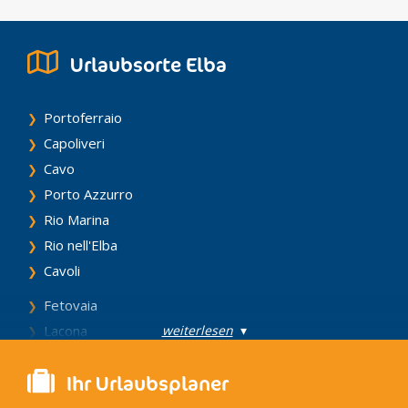
Urlaubsorte Elba
Portoferraio
Capoliveri
Cavo
Porto Azzurro
Rio Marina
Rio nell'Elba
Cavoli
Fetovaia
weiterlesen
▾
Lacona
Marina di Campo
Ihr Urlaubsplaner
Seccheto
Biadola