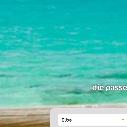
die passe
Elba