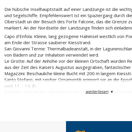
Die hübsche Inselhauptstadt auf einer Landzunge ist die wichti
und Segelschiffe. Empfehlenswert ist ein Spaziergang durch d
Oberstadt un der Besuch des Forte Falcone, das die Grenze z
markiert. An der Nordseite der Landzunge finden sich einladen
Capo d'Enfola: Kleine, lang gezogene Halninsel westlich von Po
am Ende der Strasse sauberer Kiesstrand.
San Giovanni Terme: Thermalbadeanstalt, in der Lagunenschl
von Bädern und zur Inhalation verwendet wird.
Le Grotte: Auf der Anhöhe vor der kleinen Ortschaft wurden Re
aus der Zeit des Kaisers Augustus ausgegraben, fantastischer 
Magazzini: Beschauliche kleine Bucht mit 200 m langem Kiesstr
Santo Stefano, mit reicher Ornamentik erinnert sie an die Epoc
vom 11. - 14. Jh.
weiterlesen
▾
Bagnaia: Gemütliches ehemaliges Fischerdorf, sehr hübsch in ei