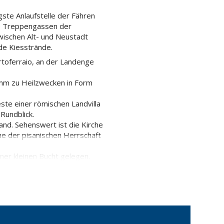
gste Anlaufstelle der Fähren
ie Treppengassen der
wischen Alt- und Neustadt
de Kiesstrände.
rtoferraio, an der Landenge
amm zu Heilzwecken in Form
ste einer römischen Landvilla
Rundblick.
and. Sehenswert ist die Kirche
he der pisanischen Herrschaft
ner kleinen Bucht gelegen.