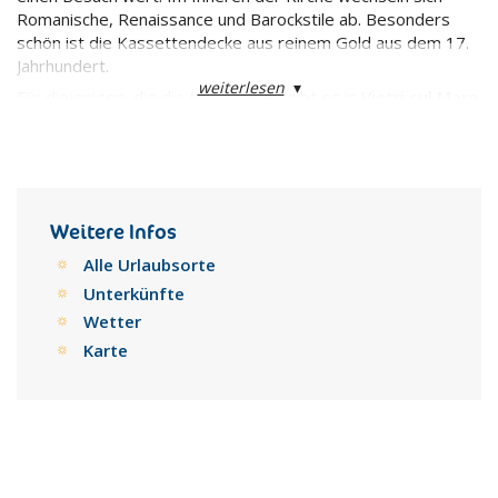
Romanische, Renaissance und Barockstile ab. Besonders
schön ist die Kassettendecke aus reinem Gold aus dem 17.
Jahrhundert.
weiterlesen
▾
Für diejenigen, die die Natur lieben gibt es in
Vietri sul Mare
einen wunderschönen Strand. Dort kann man auf den weißen
Sand die Sonne genießen und sich anschließend im
türkisblauen Wasser abkühlen.
Weitere Infos
Alle Urlaubsorte
Unterkünfte
Wetter
Karte