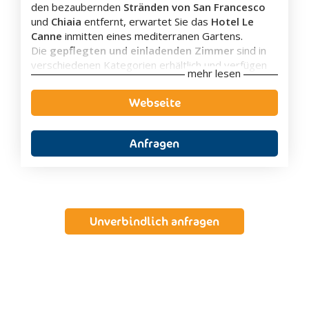
den bezaubernden
Stränden von San Francesco
und
Chiaia
entfernt, erwartet Sie das
Hotel Le
Canne
inmitten eines mediterranen Gartens.
Die
gepflegten und einladenden Zimmer
sind in
verschiedenen Kategorien erhältlich und verfügen
mehr lesen
über ein eigenes Badezimmer mit Dusche und
Haartrockner, einen Fernseher, ein
Webseite
Direktwahltelefon, einen Ventilator oder eine
Klimaanlage sowie häufig einen Balkon oder eine
Terrasse.
Anfragen
Das Restaurant ist der neapolitanischen Küche und
der traditionellen Küche von Ischia gewidmet, die
mit authentischen lokalen Gerichten glänzt.
Das
reichhaltige Frühstück
wird
in Buffetform
serviert, während zum
Mittag- und Abendessen
Unverbindlich anfragen
Vorspeisen- und Gemüsebuffets
sowie ein
Tischservice
für den
ersten und zweiten Gang
angeboten werden. Auf Wunsch, können auch
vegetarische oder glutenfreie Menüs
bestellt
werden.
Besonderes Augenmerk wird auf
Kindermenüs gelegt
.