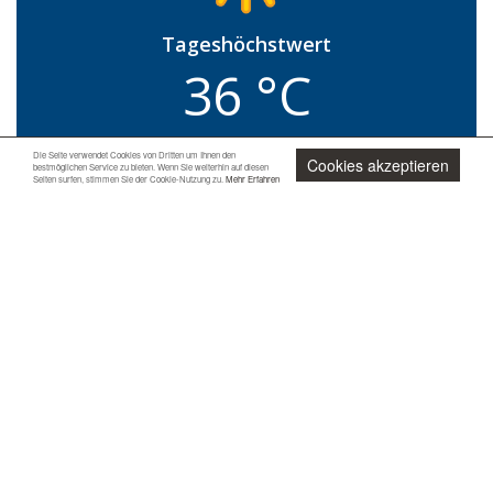
Tageshöchstwert
36 °C
Tagestiefstwert
Die Seite verwendet Cookies von Dritten um Ihnen den
Cookies akzeptieren
bestmöglichen Service zu bieten. Wenn Sie weiterhin auf diesen
24 °C
Seiten surfen, stimmen Sie der Cookie-Nutzung zu.
Mehr Erfahren
Jetzt unverbindlich anfragen
Niederschlagsrisiko
0 %
Relative Luftfeuchtigkeit
24 %
Mittlere Windgeschwindigkeit
9 km/h
Windrichtung