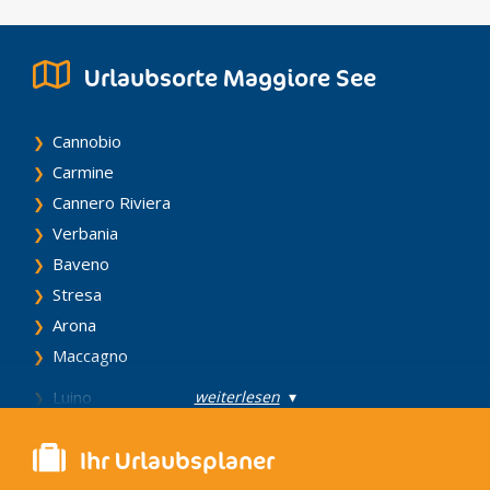
Urlaubsorte Maggiore See
Cannobio
Carmine
Cannero Riviera
Verbania
Baveno
Stresa
Arona
Maccagno
weiterlesen
▾
Luino
Laveno
Ihr Urlaubsplaner
Cerro
Santa Catarina del Sasso