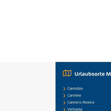
Urlaubsorte M
Cannobio
Carmine
Cannero Riviera
Verbania