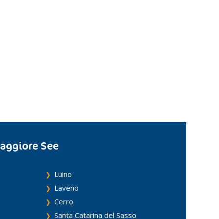
aggiore See
Luino
Laveno
Cerro
Santa Catarina del Sasso