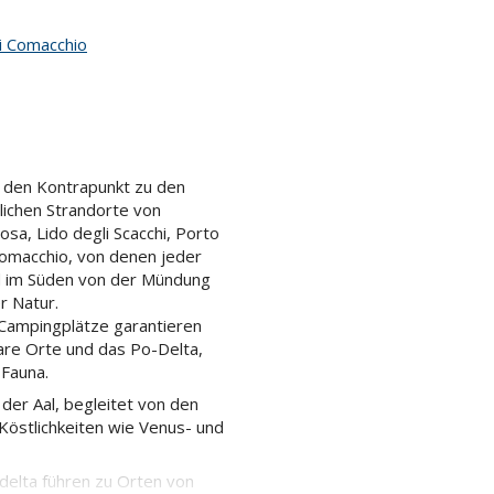
di Comacchio
n den Kontrapunkt zu den
lichen Strandorte von
osa, Lido degli Scacchi, Porto
n Comacchio, von denen jeder
nd im Süden von der Mündung
r Natur.
 Campingplätze garantieren
nare Orte und das Po-Delta,
 Fauna.
der Aal, begleitet von den
Köstlichkeiten wie Venus- und
elta führen zu Orten von