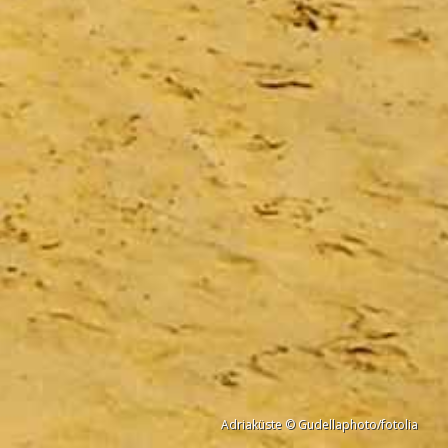
Adriaküste © Gudellaphoto/fotolia