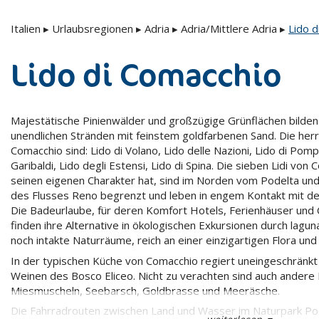
Italien
▸
Urlaubsregionen
▸
Adria
▸
Adria/Mittlere Adria
▸
Lido 
Lido di Comacchio
Majestätische Pinienwälder und großzügige Grünflächen bilde
unendlichen Stränden mit feinstem goldfarbenen Sand. Die herr
Comacchio sind: Lido di Volano, Lido delle Nazioni, Lido di Pomp
Garibaldi, Lido degli Estensi, Lido di Spina. Die sieben Lidi vo
seinen eigenen Charakter hat, sind im Norden vom Podelta u
des Flusses Reno begrenzt und leben in engem Kontakt mit de
Die Badeurlaube, für deren Komfort Hotels, Ferienhäuser und
finden ihre Alternative in ökologischen Exkursionen durch lagu
noch intakte Naturräume, reich an einer einzigartigen Flora und
In der typischen Küche von Comacchio regiert uneingeschränkt 
Weinen des Bosco Eliceo. Nicht zu verachten sind auch andere 
Miesmuscheln, Seebarsch, Goldbrasse und Meeräsche.
Die Fahrradrouten zwischen Land und Wasser im Naturpark Pod