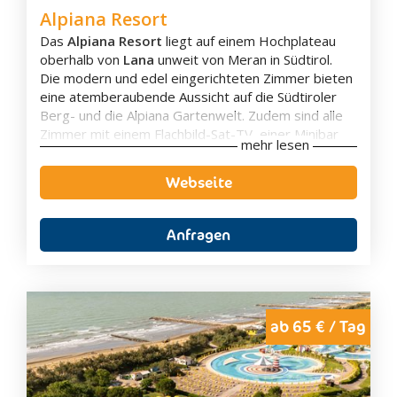
Alpiana Resort
Das
Alpiana Resort
liegt auf einem Hochplateau
oberhalb von
Lana
unweit von Meran in Südtirol.
Die modern und edel eingerichteten Zimmer bieten
eine atemberaubende Aussicht auf die Südtiroler
Berg- und die Alpiana Gartenwelt. Zudem sind alle
Zimmer mit einem Flachbild-Sat-TV, einer Minibar
mehr lesen
sowie eigenes Bad und kostenfreien WLAN
ausgestattet.
Webseite
Das Alpina Resort verfügt über einen
2.000 m²
großer Spa-Bereich
mit großzügiger
Saunawelt
auf 3 Ebenen und eine einzigartige
Poollandschaft
Anfragen
mit 5 Pools
, darunter einen herzförmigen,
beheizten Außenpool. Außerdem gibt es eine
außergewöhliche
Relaxwelt
mit 5 Ruhe-Lounges.
Den Gästen wird im Alpina Resort ein reichhaltiges
Frühstücksbuffet serviert. Zum Mittagessen
ab 65 € / Tag
werden sie mit einem Salatbuffet sowie frischer
Pasta aus der Showküche
verwöhnt. Abends wird
den Gästen ein
5 Gänge-Gourmetmenü
bestehend aus Südtiroler und mediterranen