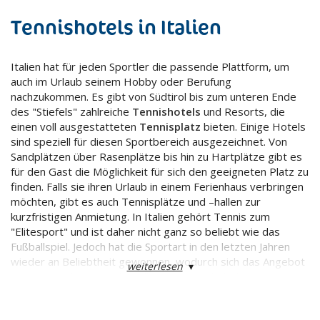
Tennishotels in Italien
Italien hat für jeden Sportler die passende Plattform, um
auch im Urlaub seinem Hobby oder Berufung
nachzukommen. Es gibt von Südtirol bis zum unteren Ende
des "Stiefels" zahlreiche
Tennishotels
und Resorts, die
einen voll ausgestatteten
Tennisplatz
bieten. Einige Hotels
sind speziell für diesen Sportbereich ausgezeichnet. Von
Sandplätzen über Rasenplätze bis hin zu Hartplätze gibt es
für den Gast die Möglichkeit für sich den geeigneten Platz zu
finden. Falls sie ihren Urlaub in einem Ferienhaus verbringen
möchten, gibt es auch Tennisplätze und –hallen zur
kurzfristigen Anmietung. In Italien gehört Tennis zum
"Elitesport" und ist daher nicht ganz so beliebt wie das
Fußballspiel. Jedoch hat die Sportart in den letzten Jahren
wieder an Beliebtheit gewonnen, wodurch sich das Angebot
weiterlesen
▾
von Tennisplätzen und – hallen wieder erhöht hat.