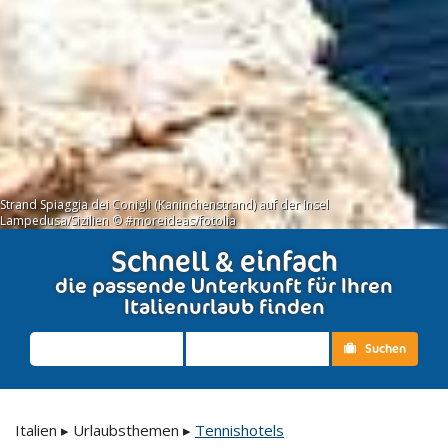
Strand Spiaggia dei Conigli (Kaninchenstrand) auf der Insel
Lampedusa/Sizilien © #moreideas/fotolia
Schnell & einfach
die passende Unterkunft für Ihren
Italienurlaub finden
Suchen
Italien
▸
Urlaubsthemen
▸
Tennishotels