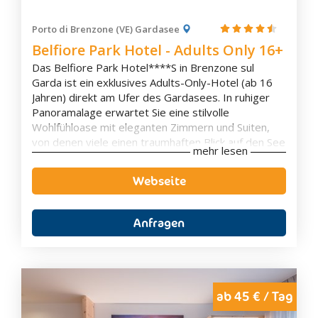
Porto di Brenzone (VE) Gardasee
Belfiore Park Hotel - Adults Only 16+
Das Belfiore Park Hotel****S in Brenzone sul
Garda ist ein exklusives Adults-Only-Hotel (ab 16
Jahren) direkt am Ufer des Gardasees. In ruhiger
Panoramalage erwartet Sie eine stilvolle
Wohlfühloase mit eleganten Zimmern und Suiten,
von denen viele einen traumhaften Blick auf den See
mehr lesen
bieten. Der private Seezugang, der gepflegte
Garten sowie der großzügige Spa- und
Webseite
Wellnessbereich schaffen beste Voraussetzungen
für erholsame Urlaubstage in besonderem
Ambiente.
Anfragen
Kulinarisch verwöhnt das Hotel mit mediterranen
Spezialitäten und regionalen Köstlichkeiten, die Sie
auf der Panoramaterrasse mit herrlichem Blick auf
den Gardasee genießen können. Ob romantischer
Urlaub zu zweit, entspannte Wellness-Auszeit oder
ab 45 € / Tag
aktive Tage mit Wanderungen, Radtouren und