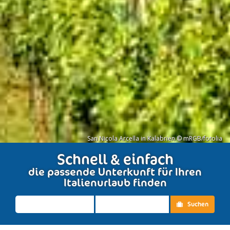
San Nicola Arcella in Kalabrien © mRGB/fotolia
Schnell & einfach
die passende Unterkunft für Ihren
Italienurlaub finden
Suchen