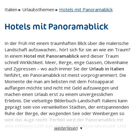
Italien
▸
Urlaubsthemen
▸
Hotels mit Panoramablick
Hotels mit Panoramablick
In der Früh mit einem traumhaften Blick über die malerische
Landschaft aufzuwachen... hört sich für sie an wie ein Traum?
In einem
Hotel mit Panoramablick
wird dieser Traum
schnell Wirklichkeit. Meer, Berge, enge Gassen, Olivenhaine
und Zypressen – wo auch immer Sie der
Urlaub in Italien
hinführt, ein Panoramablick ist meist vorprogrammiert. Die
Momente die man am liebsten mit dem Fotoapparat
auffangen möchte sind nicht mit Geld aufzuwiegen und
machen einen Urlaub erst zu einem unvergesslichen
Erlebnis. Die vielseitige Bilderbuch-Landschaft Italiens kann
geprägt sein von verwinkelten Städten, der entspannenden
Ruhe der Berge, der wogenden See oder Weinbergen so
weit das Auge reicht. Perfekt wird der Panoramablick mit
dem richtigen Licht passend zur jeweiligen Jahreszeit. Und
weiterlesen
▾
wenn sie dann nach einem ereignisreichen Tag zurückkehren