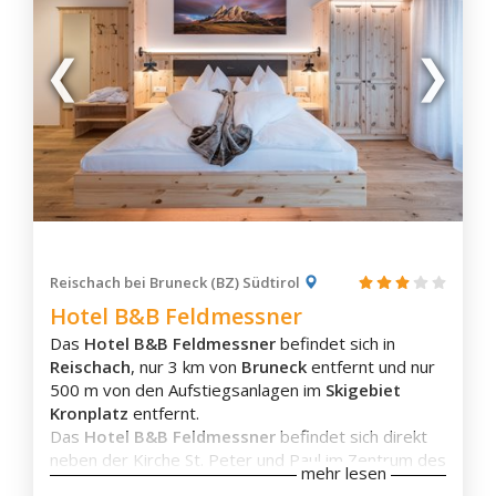
Wassersport – das Belfiore Park Hotel vereint
luxuriösen Komfort, herzliche Gastfreundschaft und
eine einzigartige Lage zu einem unvergesslichen
Urlaubserlebnis.
Zimmerausstattung
Klimaanlage
Eigenes Badezimmer
Reischach bei Bruneck (BZ) Südtirol
Badewanne
Hotel B&B Feldmessner
Terrasse
Das
Hotel B&B Feldmessner
befindet sich in
Balkon
Reischach
, nur 3 km von
Bruneck
entfernt und nur
Flachbild-TV
500 m von den Aufstiegsanlagen im
Skigebiet
Schallisolierung
Kronplatz
entfernt.
Aussicht
Das
Hotel B&B Feldmessner
befindet sich direkt
Wasserkocher
neben der Kirche St. Peter und Paul im Zentrum des
Kaffee-/Teezubehör
mehr lesen
Dorfes und bietet einen
Panoramablick auf die
Kaffeemaschine