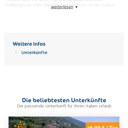
Trekkingtour
oder
Wandertour
erfahren sie die wahre
weiterlesen
▾
Natur und Schönheit des Landes.
Weitere Infos
Unterkünfte
Die beliebtesten Unterkünfte
Die passende Unterkunft für Ihren Italien Urlaub
ab 99 € / Tag