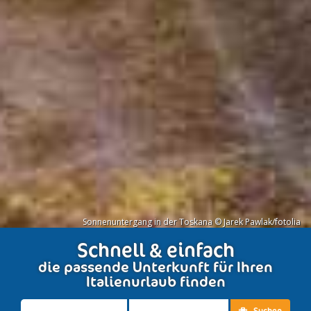
Sonnenuntergang in der Toskana © Jarek Pawlak/fotolia
Schnell & einfach
die passende Unterkunft für Ihren
Italienurlaub finden
Suchen