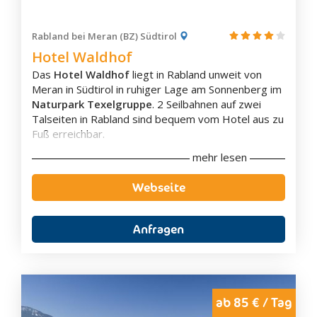
Klimaanlage
Eigenes Badezimmer
Rabland bei Meran (BZ) Südtirol
Badewanne
Hotel Waldhof
Terrasse
Das
Hotel Waldhof
liegt in Rabland unweit von
Balkon
Meran in Südtirol in ruhiger Lage am Sonnenberg im
Flachbild-TV
Naturpark Texelgruppe
. 2 Seilbahnen auf zwei
Schallisolierung
Talseiten in Rabland sind bequem vom Hotel aus zu
Aussicht
Fuß erreichbar.
Wasserkocher
Kaffee-/Teezubehör
mehr lesen
Das Hotel Waldhof verfügt über einen
Außen-
Kaffeemaschine
Innenpool
und einen
Kinderspielplatz
. Das Hotel
Minibar
Webseite
verfügt zudem über eine
Sonnenterrasse
, einen
Safe
Spa-Bereich
und eine
Bar
. Dem Gästen stehen
kostenfreie Parkplätze am Hotel zur Verfügung.
Anfragen
Die hellen und gemütlichen Zimmer sind mit
natürlichen Materialien eingerichtet und bieten alles
was Sie für einen gelungenen Urlaub brauchen. Das
Hotel Waldhof verfügt zudem über kostenfreies
WLAN im gesamten Gebäude.
ab 85 € / Tag
Ausstattung
Der Bahnhof Rabland liegt 1,5 km vom Hotel