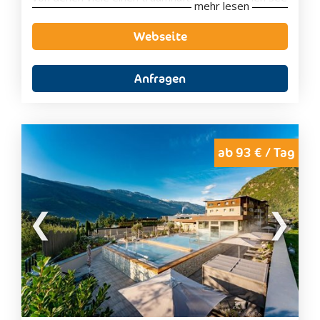
mehr lesen
bieten. Der private Seezugang, der gepflegte
Garten sowie der großzügige Spa- und
Webseite
Wellnessbereich schaffen beste Voraussetzungen
für erholsame Urlaubstage in besonderem
Ambiente.
Anfragen
Kulinarisch verwöhnt das Hotel mit mediterranen
Spezialitäten und regionalen Köstlichkeiten, die Sie
auf der Panoramaterrasse mit herrlichem Blick auf
den Gardasee genießen können. Ob romantischer
Urlaub zu zweit, entspannte Wellness-Auszeit oder
ab 93 € / Tag
aktive Tage mit Wanderungen, Radtouren und
Wassersport – das Belfiore Park Hotel vereint
luxuriösen Komfort, herzliche Gastfreundschaft und
eine einzigartige Lage zu einem unvergesslichen
Urlaubserlebnis.
Zimmerausstattung