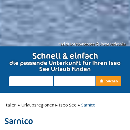
Insel di Loreto/Iseosee © Skowron/fotolia
Schnell & einfach
die passende Unterkunft für Ihren Iseo
See Urlaub finden
Suchen
Italien
▸
Urlaubsregionen
▸
Iseo See
▸
Sarnico
Sarnico