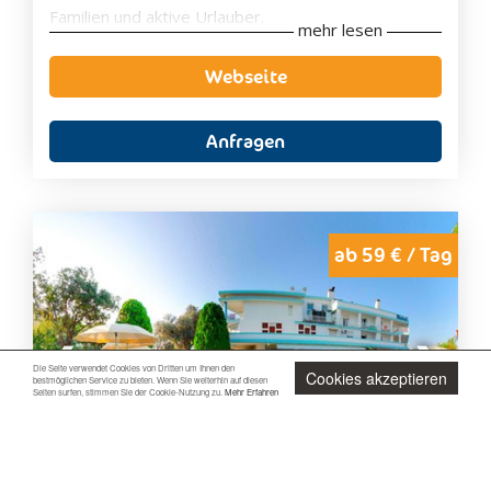
Familien und aktive Urlauber.
Kaffee-/Teezubehör
mehr lesen
Kaffeemaschine
Minibar
Webseite
Safe
Anfragen
Zimmerausstattung
Eigenes Badezimmer
Klimaanlage
Balkon
ab 59 € / Tag
Flachbild-TV
Ausstattung
Aussicht
Parkplatz
Minibar
Garage
Safe
Restaurant
Zimmerservice
Die Seite verwendet Cookies von Dritten um Ihnen den
Cookies akzeptieren
bestmöglichen Service zu bieten. Wenn Sie weiterhin auf diesen
Fitnesscenter
Seiten surfen, stimmen Sie der Cookie-Nutzung zu.
Mehr Erfahren
WLAN inklusive
Aufladestation für Elektro-Autos
Spa & Wellnesscenter
Innenpool