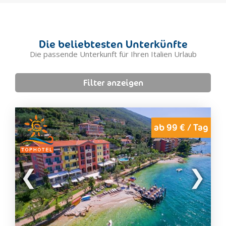
höchstpersönlich erbaut wurde, und im „Eremo delle Celle”,
der Einsiedelei, in der Franziskus mit seinen Mönchen ein
Leben der Entbehrung und der Meditation führte.
Neben den bedeutenden Orten des religiösen Kults und der
Die beliebtesten Unterkünfte
Anbetung sind die großen Pilgerstraßen zu erwähnen, die
Die passende Unterkunft für Ihren Italien Urlaub
sich vom Norden bis in den Süden über die ganze Halbinsel
ziehen und eine eindrucksvolle Reiseroute durch die Gebiete
des christlichen Italiens darstellen, an der bedeutende
Filter anzeigen
Wallfahrtsorte und Stätten der Andacht zum Rasten
einladen: Für die Gläubigen eine tiefreligiöse Erfahrung, für
alle anderen eine einmalige Gelegenheit, der geistlichen
Schönheit und den Ursprüngen der westlichen Zivilisation zu
ab 99 € / Tag
begegnen.
In Italien stehen die Werke und die Lebensrhythmen in der
Gemeinschaft immer noch unter dem Einfluss des
überlieferten Glaubens. Man kann das Wesen des Landes
nicht erfassen, solange man nicht seine religiösen
Feierlichkeiten oder überlieferten Passionsspiele, die Riten,
die volkstümliche Anbetung und Frömmigkeit erlebt hat:
Ereignisse, bei denen oft auch außergewöhnliche
künstlerische und kulturelle Traditionen weiterleben.