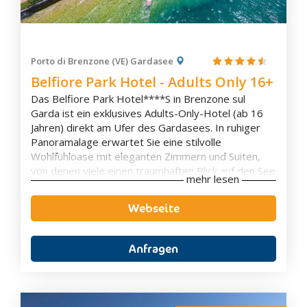
Porto di Brenzone (VE) Gardasee
Belfiore Park Hotel - Adults Only 16+
Das Belfiore Park Hotel****S in Brenzone sul
Garda ist ein exklusives Adults-Only-Hotel (ab 16
Jahren) direkt am Ufer des Gardasees. In ruhiger
Panoramalage erwartet Sie eine stilvolle
Wohlfühloase mit eleganten Zimmern und Suiten,
von denen viele einen traumhaften Blick auf den See
mehr lesen
bieten. Der private Seezugang, der gepflegte
Garten sowie der großzügige Spa- und
Webseite
Wellnessbereich schaffen beste Voraussetzungen
für erholsame Urlaubstage in besonderem
Ambiente.
Anfragen
Kulinarisch verwöhnt das Hotel mit mediterranen
Spezialitäten und regionalen Köstlichkeiten, die Sie
auf der Panoramaterrasse mit herrlichem Blick auf
den Gardasee genießen können. Ob romantischer