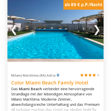
Urlaub zu zweit, entspannte Wellness-Auszeit oder
ab 89 € p.P./Nacht
aktive Tage mit Wanderungen, Radtouren und
Wassersport – das Belfiore Park Hotel vereint
luxuriösen Komfort, herzliche Gastfreundschaft und
eine einzigartige Lage zu einem unvergesslichen
Urlaubserlebnis.
Zimmerausstattung
Klimaanlage
Eigenes Badezimmer
Milano Marittima (RA) Adria
Badewanne
Color Miami Beach Family Hotel
Terrasse
Das
Miami Beach
verbindet eine hervorragende
Balkon
Strandlage mit der lebendigen Atmosphäre von
Flachbild-TV
Milano Marittima. Moderne Zimmer,
Schallisolierung
abwechslungsreiche Unterhaltung und das Premium
Aussicht
All Inclusive machen das Hotel zur idealen Wahl für
Wasserkocher