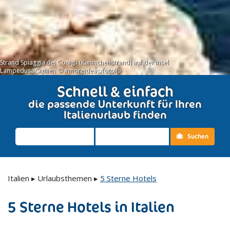
Strand Spiaggia dei Conigli (Kaninchenstrand) auf der Insel
Lampedusa/Sizilien © #moreideas/fotolia
Schnell & einfach
die passende Unterkunft für Ihren
Italienurlaub finden
Suchen
Italien
▸
Urlaubsthemen
▸
5 Sterne Hotels
5 Sterne Hotels in Italien