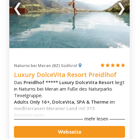
Naturns bei Meran (BZ) Südtirol
Luxury DolceVita Resort Preidlhof
Das
Preidlhof ***** Luxury DolceVita Resort
liegt
in Naturns bei Meran am Fuße des Naturparks
Texelgruppe.
Adults Only 16+, DolceVita, SPA & Therme
im
mediterranen Meraner Land
mit
315
Sonnentagen
mehr lesen
Wellnessgenuss pur auf über 5500m²:
14 Pools &
Webseite
Whirlpools mit Thermalwasser-Indoorpool mit