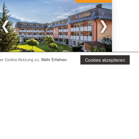
der Cookie-Nutzung zu.
Mehr Erfahren
Cookies akzeptieren
Prad am Stilfserjoch (BZ) Südtirol
Aktiv- & Wellnesshotel Zentral
Das
Hotel Zentral
liegt im Zentrum von Prad am
Stilfserjoch, mit Panoramablick auf die Berge.
Das Aktiv & Wellnesshotel Zentral bietet einen
großen
Wellnessbereich mit Sauna
, einen
Innenpool
und ein
Türkisches Bad
. Zudem
bietet es kostenfreie Parkplätze und die
mehr lesen
VinschgauCard
.