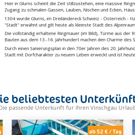
Hier in Glurns scheint die Zeit stillzustehen, eine massive Ri
Zugang zu schmalen Gassen, Lauben, Nischen und Ecken, Häu
1304 wurde Glurns, im Dreiländereck Schweiz - Österreich - Ita
"Stadt" erwähnt und gilt heute als kleinste Stadt des Alpenrau
Die vollständig erhaltene Ringmauer (im Bild), Türme aus der
Bauten aus dem 13.-16. Jahrhundert machen den Charme des S
Durch einen Sanierungsplan in den 70er Jahren des 20. Jahrhun
Stadt mit Dorfcharakter zu neuem Leben erweckt und ist heute 
ie beliebtesten Unterkünf
Die passende Unterkunft für Ihren Vinschgau Urlau
g
ab 52 € / Tag