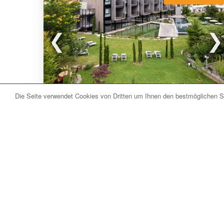
Die Seite verwendet Cookies von Dritten um Ihnen den bestmöglichen Se
Naturns bei Meran (BZ) Südtirol
Hotel Sand
Das
Wander- und Bikehotel Sand
befindet sich
in Kastelbell bei
Naturns
im Vinschgau in Südtirol.
Inmitten von Bergen wie dem Ortler-Cevedale-
Massiv, dem Naturpark Texelgruppe und dem
Nationalpark Stilfserjoch.
Die Zimmer sind in den 4 Stilen (Zirm - Classic -
mehr lesen
Tradition - Design) eingerichtet und verfügen