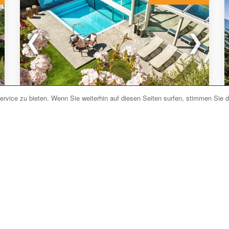
rvice zu bieten. Wenn Sie weiterhin auf diesen Seiten surfen, stimmen Sie 
Vetzan bei Schlanders (BZ) Südtirol
Apparthotel Fux
Jetzt unverbindlich anfragen
Das
Apparthotel Fux
befindet sich in Vetzan bei
Schlanders und ist von Weinbergen und
Apfelhainen umgeben. Ein kleiner aber feiner
Wellnessbereich
umfasst einen
Innenpool
mit
Kinderbecken
und einen
Aussenpool
,
3 Saunen
und ein
Dampfbad
.
mehr lesen
Im Garten finden Sie einen Grill, einen Spielplatz