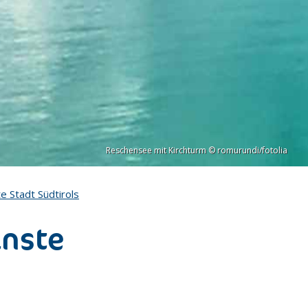
Reschensee mit Kirchturm © romurundi/fotolia
te Stadt Südtirols
inste