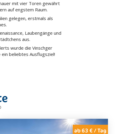
ngmauer mit vier Toren gewährt
sern auf engstem Raum.
lien gelegen, erstmals als
mes.
 Renaissance, Laubengänge und
tädtchens aus.
derts wurde die Vinschger
ein beliebtes Ausflugsziel!
te
b
ab 63 € / Tag