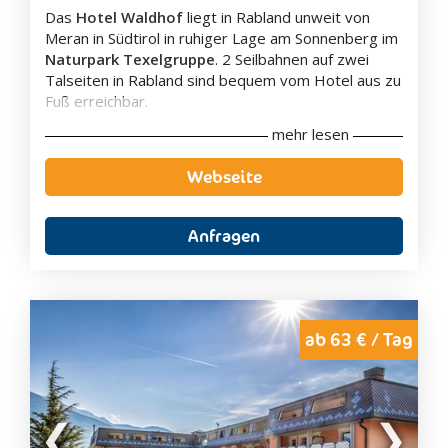
Das
Hotel Waldhof
liegt in Rabland unweit von
Meran in Südtirol in ruhiger Lage am Sonnenberg im
Naturpark Texelgruppe
. 2 Seilbahnen auf zwei
Talseiten in Rabland sind bequem vom Hotel aus zu
Fuß erreichbar.
mehr lesen
Das Hotel Waldhof verfügt über einen
Außen-
Innenpool
und einen
Kinderspielplatz
. Das Hotel
Webseite
verfügt zudem über eine
Sonnenterrasse
, einen
Spa-Bereich
und eine
Bar
. Dem Gästen stehen
kostenfreie Parkplätze am Hotel zur Verfügung.
Anfragen
Die hellen und gemütlichen Zimmer sind mit
natürlichen Materialien eingerichtet und bieten alles
was Sie für einen gelungenen Urlaub brauchen. Das
Hotel Waldhof verfügt zudem über kostenfreies
WLAN im gesamten Gebäude.
ab 63 € / Tag
Der Bahnhof Rabland liegt 1,5 km vom Hotel
entfernt. Ein Fahrradverleih steht den Gästen im
Hotel zur Verfügung.
Für die Kinder gibt es im Hotel Waldhof ein großen
Kinderspielzimmer
(55m²), einen pfiffigen