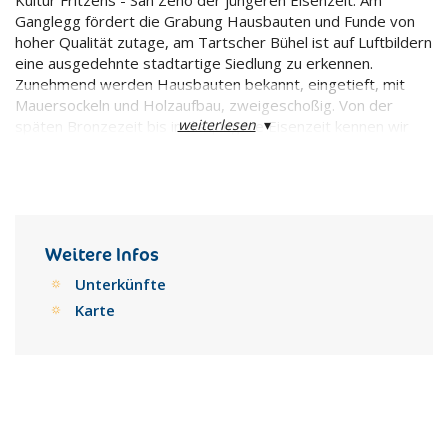
Ganglegg fördert die Grabung Hausbauten und Funde von
hoher Qualität zutage, am Tartscher Bühel ist auf Luftbildern
eine ausgedehnte stadtartige Siedlung zu erkennen.
Zunehmend werden Hausbauten bekannt, eingetieft, mit
Mauersockeln und Holzaufbau, zweigeschoßig. Von der
weiterlesen
▾
späten Bronzezeit bis in die jüngere Eisenzeit kennen wir
zahlreiche Brandopferplätze. Es sind Heiligtümer, an denen
eine Gemeinschaft Opfertiere und Weihegaben verbrannt,
Speise- und Trankopfer dargebracht und kultische Feste
gefeiert hat. Nahe dem Ganglegg liegt ein Brandopferplatz,
vom Tartscher Bühel ist ein solcher bekannt. Jede Siedlung
besaß wohl ihren Brandopferplatz. Bei der archäologischen
Weitere Infos
Spurensuche findet man die in den Opferfeuern kleinteilig
Unterkünfte
verbrannte und kalzinierte Knöchelchen. Bei Rossladum und
Karte
Valmutz über St. Georg in Kortsch weisen kalzinierte
Tierknochen und Schlacken auf einen Brandopferplatz in
Zusammenhang mit Bergbau hin. Der einzige eisenzeitliche
Fundplatz, an dem unsere Wanderungen vorbeiführen, ist
ebenfalls ein heiliger Ort.