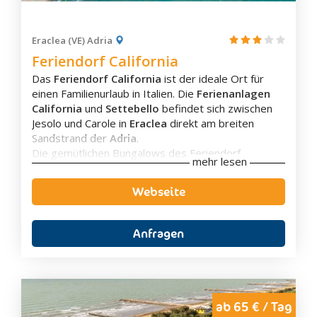
Klimaanlage
Eigenes Badezimmer
Eraclea (VE) Adria
Badewanne
Feriendorf California
Terrasse
Das
Feriendorf California
ist der ideale Ort für
Balkon
einen Familienurlaub in Italien. Die
Ferienanlagen
Flachbild-TV
California
und
Settebello
befindet sich zwischen
Schallisolierung
Jesolo und Carole in
Eraclea
direkt am breiten
Aussicht
Sandstrand der
Adria
.
Wasserkocher
Die gemütlichen Bungalows des Feriendorf
Kaffee-/Teezubehör
mehr lesen
California verfügen über voll ausgestattete
Kaffeemaschine
Kochecke mit Mikrowelle, eigenes Bad mit Bidet
Minibar
Webseite
und eine überdachte Terrasse mit Tisch und
Safe
Stühlen.
Die Anlage bietet einen großen
Garten
mit
Anfragen
Kinderspielplatz
mit Schaukeln, Rutschen und
Tischtennis. Außerdem gibt es einen
Basketballplatz
.
Nur wenige Meter von der Anlage entfernt gibt es
einen
Supermarkt
mit regionalen Produkten und
ab 65 € / Tag
Ausstattung
frischen Obst und Gemüse. Zudem ist das Zentrum