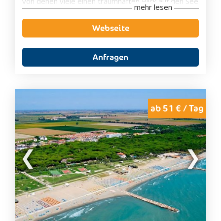
von denen viele einen traumhaften Blick auf den See
mehr lesen
bieten. Der private Seezugang, der gepflegte
Garten sowie der großzügige Spa- und
Webseite
Wellnessbereich schaffen beste Voraussetzungen
für erholsame Urlaubstage in besonderem
Ambiente.
Anfragen
Kulinarisch verwöhnt das Hotel mit mediterranen
Spezialitäten und regionalen Köstlichkeiten, die Sie
auf der Panoramaterrasse mit herrlichem Blick auf
den Gardasee genießen können. Ob romantischer
Urlaub zu zweit, entspannte Wellness-Auszeit oder
ab 51 € / Tag
aktive Tage mit Wanderungen, Radtouren und
Wassersport – das Belfiore Park Hotel vereint
luxuriösen Komfort, herzliche Gastfreundschaft und
eine einzigartige Lage zu einem unvergesslichen
Urlaubserlebnis.
Zimmerausstattung