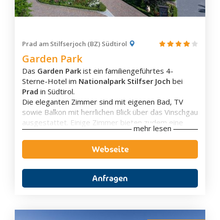
entfernt.
Prad am Stilfserjoch (BZ) Südtirol
Garden Park
Das
Garden Park
ist ein familiengeführtes 4-
Sterne-Hotel im
Nationalpark Stilfser Joch
bei
Zimmerausstattung
Prad
in Südtirol.
Die eleganten Zimmer sind mit eigenen Bad, TV
Eigenes Badezimmer
sowie Balkon mit herrlichen Blick über das Vinschgau
Balkon
ausgestattet. Einige Zimmer bieten zudem eine
Flachbild-TV
mehr lesen
Badewanne mit Whirlfunktion.
Aussicht
Die Unterkunft verfügt über einen großen
Garten
Webseite
mit Liegen und Sonnenschirmen. Im großzügigen
Spa-Bereich
gibt es eine
Panoramasauna
,
Bio-
Sauna
sowie eine Vielzahl an
Ruheräumen
. Es
Anfragen
werden zudem
Massagen
und
Schönheitsbehandlungen
angeboten. Außerdem
gibt es ein beheiztes
Hallenbad
und
Whirlpool
. Für
Ausstattung
die Sportbegeisterten gibt es einen gut