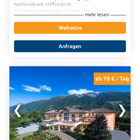
Nationalpark Stilfserjoch.
Die Zimmer sind in den 4 Stilen (Zirm - Classic -
mehr lesen
Tradition - Design) eingerichtet und verfügen über
LCD-Sat-TV, eine Minibar, ein eigenes Bad mit
Webseite
Bademäntel, kostenloses WLAN und einen
wunderbaren Bergblick.
Das Hotel bietet einen natürlichen
Badeteich
, einen
Anfragen
Spa Bereich
mit
Saunen
und
Dampfbad
sowie
einen
Innen und einen 25 m Außenpool
.
Außerdem verfügt das Hotel über einen
Fitnessraum
.
Jeden Morgen wird ein köstliches
Frühstücksbuffet
ab 78 € / Tag
angeboten. Am Nachmittag werden
hausgemachte
Kuchen
und
Snacks
angeboten. Die
Feinschmeckerküche
serviert Abends ein
5-7
Gänge Menü
bestehend aus regionaler und
mediterranen Küche.
Das Hotel ist ein guter Ausgangspunkt für viele
Wanderungen
und geführten
Biketouren
.
Außerdem ist die Unterkunft nur 5 km von
Schloss
Juval
mit dem
Messner Mountain Museum