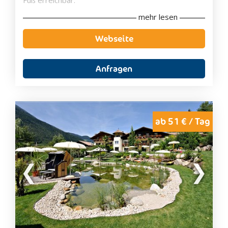
Fuß erreichbar.
mehr lesen
Das Hotel Waldhof verfügt über einen
Außen-
Innenpool
und einen
Kinderspielplatz
. Das Hotel
Webseite
verfügt zudem über eine
Sonnenterrasse
, einen
Spa-Bereich
und eine
Bar
. Dem Gästen stehen
kostenfreie Parkplätze am Hotel zur Verfügung.
Anfragen
Die hellen und gemütlichen Zimmer sind mit
natürlichen Materialien eingerichtet und bieten alles
was Sie für einen gelungenen Urlaub brauchen. Das
Hotel Waldhof verfügt zudem über kostenfreies
WLAN im gesamten Gebäude.
ab 51 € / Tag
Der Bahnhof Rabland liegt 1,5 km vom Hotel
entfernt. Ein Fahrradverleih steht den Gästen im
Hotel zur Verfügung.
Für die Kinder gibt es im Hotel Waldhof ein großen
Kinderspielzimmer
(55m²), einen pfiffigen
Spielplatz
im Freien und ein
Kinderbecken
.
Außerdem gibt es ein spannendes
Aktivprogramm
im Naturpark wo die Kinder
Klettern, Pfeil und
Bogenschießen
und noch vieles mehr lernen
können. Außerdem gibt es noch einen gratis Verleih