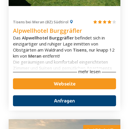
von
Kinderfahrrädern und Zubehör
, sowie Helme
und Rückentragen.
Tisens bei Meran (BZ) Südtirol
Alpwellhotel Burggräfler
Das
Alpwellhotel Burggräfler
befindet sich in
einzigartiger und ruhiger Lage inmitten von
Zimmerausstattung
Obstgärten
am Waldrand von
Tisens
, nur knapp 12
km von
Meran
entfernt!
Balkon
Die geräumigen und komfortabel eingerichteten
Eigenes Badezimmer
Zimmer
und
Suiten
und gemütlichen
Apartments
Flachbild-TV
mehr lesen
verfügen über einen Flachbild-TV und ein eigenes
Schallisolierung
Bad mit einer Dusche, kostenlosen
Aussicht
Webseite
Pflegeprodukten und einem Haartrockner. Einige
Wasserkocher
Zimmer bieten einen entspannenden Sitzbereich,
während andere Aussicht auf die Berge oder den
Anfragen
Garten bieten.
Weiters verfügt das Alpwellhotel Burggräfler über
einen
Spielplatz
, eine sonnige Terrasse und ein
gepflegter
Park mit Liegewiese
und
Schwimmteich
.