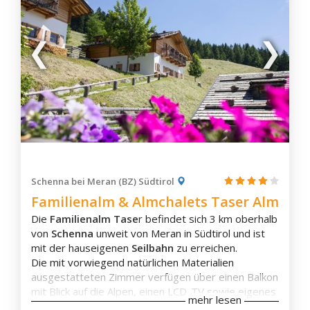
Schenna bei Meran (BZ) Südtirol
Familienalm & Almchalets Taser Alm
Die
Familienalm Tase
r befindet sich 3 km oberhalb
von
Schenna
unweit von Meran in Südtirol und ist
mit der hauseigenen
Seilbahn
zu erreichen.
Die mit vorwiegend natürlichen Materialien
ausgestatteten Zimmer verfügen über einen Balkon
mit Blick auf die Alpen, einen LCD-TV sowie eigenes
mehr lesen
Bad, welches mit Bademantel, Hausschuhen und