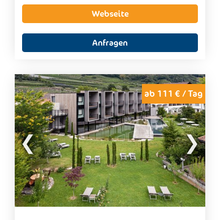
einem Haartrockner ausgestatten ist. Zudem
Webseite
umfassen die Apartments einen Wohnbereich mit
einem
traditionellen Holzofen
.
Am morgen wird ein
Frühstücksbuffet
serviert.
Anfragen
Zum Mittag- und Abendessen werden die Gäste mit
traditionellen Südtiroler Gerichten
aus regionalen
Produkten verwöhnt.
Für die Eltern verfügt die Familienalm Taser über
ein kostenloses
Wellnesscenter mit Innenpool
ab 111 € / Tag
und Sauna
.
Für die Kinder bietet die Familienalm Taser eine
Kinderbetreuung
ab 3 Jahren mit ausgebildeten
Kinderbetreuerinnen. Zudem gibt es ein pfiffiges
Spielzimmer
mit zahlreichen Gesellschaftsspielen
und Büchern zum Ausleihen und einen spannenden
Abenteuerspielplatz
. Inmitten der Taser Alm
befindet sich außerdem ein
Bergzoo
mit
Zwergziegen, Alpakas und noch mehr. Im
naturbelassenen Bergwald gibt es zudem einen
hauseigenen
Hochseilgarten
mit herrlichen
Panoramablick.