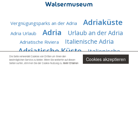
Walsermuseum
Adriaküste
Vergnügungsparks an der Adria
Adria
Urlaub an der Adria
Adria Urlaub
Italienische Adria
Adriatische Riviera
Adriatische Küste
Italienische
Die Seite verwendet Cookies von Dritten um Ihnen den
Adriaküste
Cookies akzeptieren
Riviera der Adria
Hotel an der
bestmöglichen Service zu bieten. Wenn Sie weiterhin auf diesen
Seiten surfen, stimmen Sie der Cookie-Nutzung zu.
Mehr Erfahren
Adriatisches Meer
Adria/Adriaküste
Jetzt unverbindlich anfragen
Beliebteste Urlaubsorte
Top 5
❯
Cesenatico