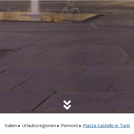
Italien
▸
Urlaubsregionen
▸
Piemont
▸
Piazza Castello in Turin