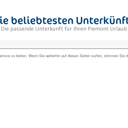
ie beliebtesten Unterkünf
Die passende Unterkunft für Ihren Piemont Urlaub
rvice zu bieten. Wenn Sie weiterhin auf diesen Seiten surfen, stimmen Sie 
der
keine Unterkunft mit Verfügbarkeit
für die von Ihnen ausge
n Ihnen gerne ein auf Ihre Bedürfnisse zugeschnittenes Angebot 
das
richtige Angebot für Sie!
Jetzt unverbindlich anfragen
Unverbindlich anfragen