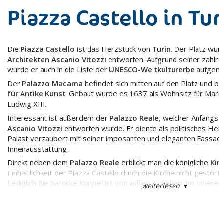
Piazza Castello in Tu
Die
Piazza Castello
ist das Herzstück von
Turin
. Der Platz w
Architekten Ascanio Vitozzi
entworfen. Aufgrund seiner zah
wurde er auch in die Liste der
UNESCO-Weltkulturerbe
aufge
Der
Palazzo Madama
befindet sich mitten auf den Platz und b
für Antike Kunst
. Gebaut wurde es 1637 als Wohnsitz für Mari
Ludwig XIII.
Interessant ist außerdem der
Palazzo Reale
, welcher Anfangs
Ascanio Vitozzi
entworfen wurde. Er diente als politisches He
Palast verzaubert mit seiner imposanten und eleganten Fassa
Innenausstattung.
Direkt neben dem
Palazzo Reale
erblickt man die königliche
Ki
Einheitlichkeit der Piazza Castello durch die Kirche nicht gestör
Lediglich die barocke Kuppel ist von außen zu sehen. Im Inneren
weiterlesen
▾
Fresken von Pietro Fea
.