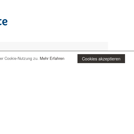
te
der Cookie-Nutzung zu.
Mehr Erfahren
Cookies akzeptieren
wählte Urlaubsregion!
für Ihren
Urlaub
. Sie werden sehen, wir haben