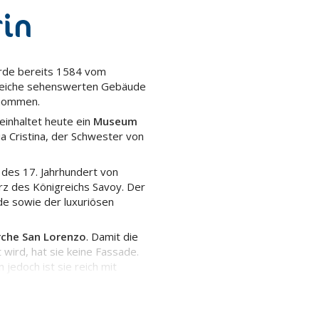
rin
urde bereits 1584 vom
lreiche sehenswerten Gebäude
nommen.
einhaltet heute ein
Museum
a Cristina, der Schwester von
 des 17. Jahrhundert von
rz des Königreichs Savoy. Der
de sowie der luxuriösen
rche San Lorenzo
. Damit die
t wird, hat sie keine Fassade.
 jedoch ist sie reich mit