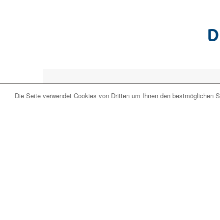
D
Die Seite verwendet Cookies von Dritten um Ihnen den bestmöglichen Se
Aktuell führen wir lei
Senden Sie uns Ihre Anfrage und wir erstelle