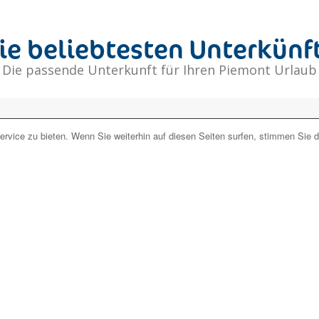
ie beliebtesten Unterkünf
Die passende Unterkunft für Ihren Piemont Urlaub
rvice zu bieten. Wenn Sie weiterhin auf diesen Seiten surfen, stimmen Sie 
der
keine Unterkunft mit Verfügbarkeit
für die von Ihnen ausge
n Ihnen gerne ein auf Ihre Bedürfnisse zugeschnittenes Angebot 
das
richtige Angebot für Sie!
Jetzt unverbindlich anfragen
Unverbindlich anfragen