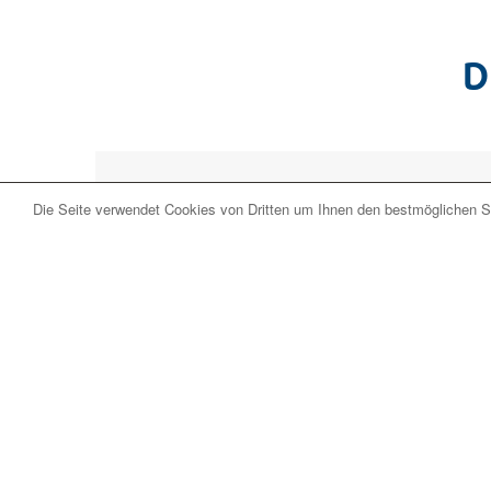
D
Die Seite verwendet Cookies von Dritten um Ihnen den bestmöglichen Se
Aktuell führen wir lei
Senden Sie uns Ihre Anfrage und wir erstelle