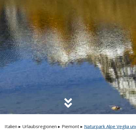
Italien
▸
Urlaubsregionen
▸
Piemont
▸
Naturpark Alpe Veglia u