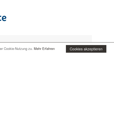
te
der Cookie-Nutzung zu.
Mehr Erfahren
Cookies akzeptieren
wählte Urlaubsregion!
für Ihren
Urlaub
. Sie werden sehen, wir haben