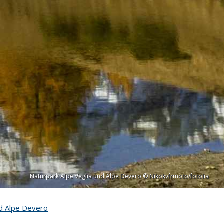
Naturpark Alpe Veglia und Alpe Devero © Nikokvfrmoto/fotolia
nd Alpe Devero