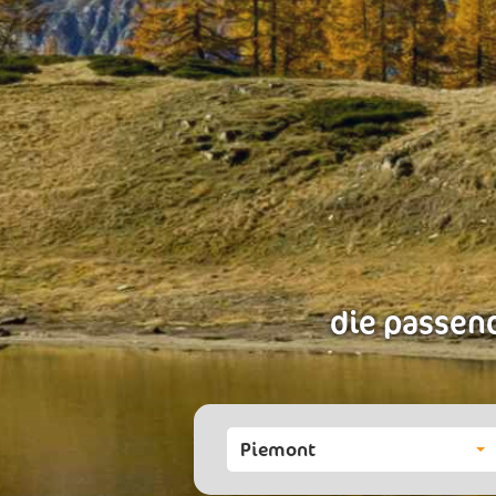
die passend
Piemont