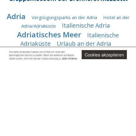
Adria
Vergnügungsparks an der Adria
Hotel an der
Italienische Adria
Adria/Adriaküste
Adriatisches Meer
Italienische
Adriaküste
Urlaub an der Adria
Adriaküste
Die Seite verwendet Cookies von Dritten um Ihnen den
Adriatische Riviera
Adria Urlaub
Cookies akzeptieren
bestmöglichen Service zu bieten. Wenn Sie weiterhin auf diesen
Seiten surfen, stimmen Sie der Cookie-Nutzung zu.
Mehr Erfahren
Adriatische Küste
Riviera der Adria
Jetzt unverbindlich anfragen
Beliebteste Urlaubsorte
Top 5
❯
Milano Marittima