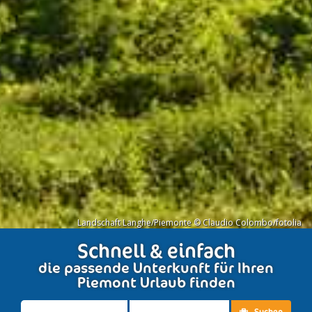
Landschaft Langhe/Piemonte © Claudio Colombo/fotolia
Schnell & einfach
die passende Unterkunft für Ihren
Piemont Urlaub finden
Suchen