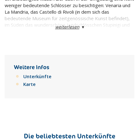
weniger bedeutende Schlösser zu besichtigen: Venaria und
La Mandria, das Castello di Rivoli (in dem sich das
bedeutende Museum für zeitgenössische Kunst befindet),
im Süden das wunderschöne Jagdschlösschen Stupinigi und
weiterlesen
▾
das Castello di Moncalieri.
Weitere Infos
Unterkünfte
Karte
Die beliebtesten Unterkünfte