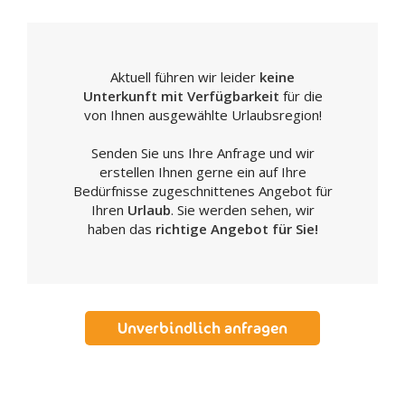
Weihnachtszeit ertönen, oder im Krippenmuseum von
Campobasso, wo über 400 Krippen bewundert werden
können, die traditionell seit dem siebten Jahrhundert in
Neapel hergestellt werden. Für alle Liebhaber der
Aktuell führen wir leider
keine
Geschichte ist Venafro bestens geeignet, denn hier kann
Unterkunft mit Verfügbarkeit
für die
man neben den zahlreichen Ausgrabungen aus römischer
von Ihnen ausgewählte Urlaubsregion!
und vorrömischer Zeit auch den Text des Edikts des
Augustus auf dem Aquädukt besichtigen.
Senden Sie uns Ihre Anfrage und wir
erstellen Ihnen gerne ein auf Ihre
Bedürfnisse zugeschnittenes Angebot für
Ihren
Urlaub
. Sie werden sehen, wir
haben das
richtige Angebot für Sie!
Unverbindlich anfragen