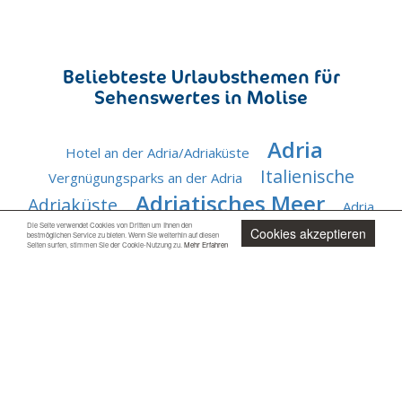
Beliebteste Urlaubsthemen für
Sehenswertes in Molise
Adria
Hotel an der Adria/Adriaküste
Italienische
Vergnügungsparks an der Adria
Adriatisches Meer
Adriaküste
Adria
Adriatische
Die Seite verwendet Cookies von Dritten um Ihnen den
Urlaub an der Adria
Cookies akzeptieren
Urlaub
bestmöglichen Service zu bieten. Wenn Sie weiterhin auf diesen
Seiten surfen, stimmen Sie der Cookie-Nutzung zu.
Mehr Erfahren
Küste
Italienische Adria
Riviera der Adria
Adriaküste
Adriatische Riviera
Jetzt unverbindlich anfragen