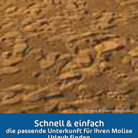
Termoli © ValerioMei/fotolia
Schnell & einfach
die passende Unterkunft für Ihren Molise
Urlaub finden