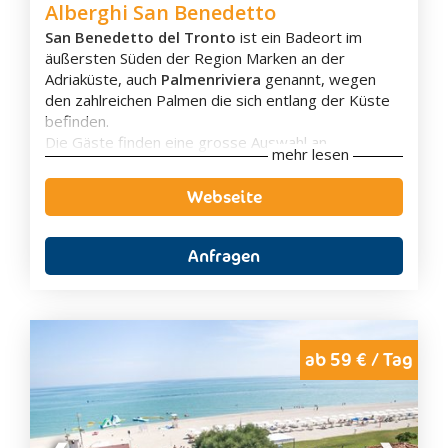
Alberghi San Benedetto
San Benedetto del Tronto
ist ein Badeort im
äußersten Süden der Region Marken an der
Adriaküste, auch
Palmenriviera
genannt, wegen
den zahlreichen Palmen die sich entlang der Küste
befinden.
Die Gäste finden eine grosse Auswahl an
mehr lesen
Unterkünften wie
Hotels
,
Apartments
,
Bed &
Breakfast
und
Ferienwohnungen
; von
Webseite
preisgünstig bis exklusiv, sowie typisch lokale
Küche und zahlreiche Unterhaltungsmöglichkeiten
für Groß und Klein.
Anfragen
Die langen
Sandstrände
und das seichte Wasser,
welches seit Jahren mit der
„Blauen Fahne“
(international anerkanntes Gütesiegel für die
Wasserqualität) ausgezeichnet ist, machen den
Badeort zu einem idealen Ferienziel für Familien mit
ab 59 € / Tag
Kindern.
Ein
Ausflug ins Landesinnere
lohnt sich, um die
kunsthistorisch wunderschönen, kleinen Dörfer wie
Offida, Monteprandone, Acquaviva Picena und