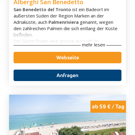
Alberghi San Benedetto
San Benedetto del Tronto
ist ein Badeort im
äußersten Süden der Region Marken an der
Adriaküste, auch
Palmenriviera
genannt, wegen
den zahlreichen Palmen die sich entlang der Küste
befinden.
Die Gäste finden eine grosse Auswahl an
mehr lesen
Unterkünften wie
Hotels
,
Apartments
,
Bed &
Breakfast
und
Ferienwohnungen
; von
Webseite
preisgünstig bis exklusiv, sowie typisch lokale
Küche und zahlreiche Unterhaltungsmöglichkeiten
für Groß und Klein.
Anfragen
Die langen
Sandstrände
und das seichte Wasser,
welches seit Jahren mit der
„Blauen Fahne“
(international anerkanntes Gütesiegel für die
Wasserqualität) ausgezeichnet ist, machen den
Badeort zu einem idealen Ferienziel für Familien mit
ab 59 € / Tag
Kindern.
Ein
Ausflug ins Landesinnere
lohnt sich, um die
kunsthistorisch wunderschönen, kleinen Dörfer wie
Offida, Monteprandone, Acquaviva Picena und