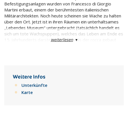
Befestigungsanlagen wurden von Francesco di Giorgio
Martini erbaut, einem der berühmtesten italienischen
Militärarchitekten. Noch heute scheinen sie Wache zu halten
über den Ort. Jetzt ist in ihren Räumen ein unterhaltsames
„Lebendes Museum" untergebracht (tatsächlich handelt es
sich um tote Wachspuppen), welches das Leben am Ende es
weiterlesen
▾
15. Jahrhunderts darstellt, zu Zeiten als der rocca gebaut
wurde für Giovanni della Rovere, Schwiegersohn von Herzog
Federico von Montefeltro. Kindern wird besonders die
grausige Folterkammer gefallen.
Der Stadtkern ist nicht sehr weitläufig, und so brauchen Sie
nicht viel Zeit, um ihn zu durchstreifen. Wenn Sie noch Zeit
Weitere Infos
totzuschlagen haben, machen Sie eine Pause an der Bar im
kleinen schattigen Park in der Nähe des Platzes, essen Sie
Unterkünfte
ein Eis und genießen Sie dabei die schöne Aussicht.
Karte