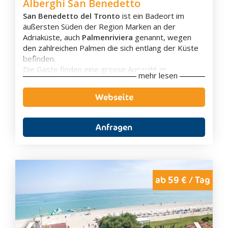
Alberghi San Benedetto
San Benedetto del Tronto
ist ein Badeort im
äußersten Süden der Region Marken an der
Adriaküste, auch
Palmenriviera
genannt, wegen
den zahlreichen Palmen die sich entlang der Küste
befinden.
Die Gäste finden eine grosse Auswahl an
mehr lesen
Unterkünften wie
Hotels
,
Apartments
,
Bed &
Breakfast
und
Ferienwohnungen
; von
Webseite
preisgünstig bis exklusiv, sowie typisch lokale
Küche und zahlreiche Unterhaltungsmöglichkeiten
für Groß und Klein.
Anfragen
Die langen
Sandstrände
und das seichte Wasser,
welches seit Jahren mit der
„Blauen Fahne“
(international anerkanntes Gütesiegel für die
Wasserqualität) ausgezeichnet ist, machen den
Badeort zu einem idealen Ferienziel für Familien mit
ab 59 € / Tag
Kindern.
Ein
Ausflug ins Landesinnere
lohnt sich, um die
kunsthistorisch wunderschönen, kleinen Dörfer wie
Offida, Monteprandone, Acquaviva Picena und