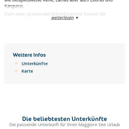
Kängurus.
Nach einer spannenden Erkundungstour können die
weiterlesen
▾
Besucher in einer Bar entspannen oder sich im italienischen
Restaurant stärken. Außerdem kann der Souvenirladen
besucht werden, um sich ein Andenken der
Villa
Pallavicino
mit nach Hause zu nehmen.
Weitere Infos
Unterkünfte
Karte
Die beliebtesten Unterkünfte
Die passende Unterkunft für Ihren Maggiore See Urlaub