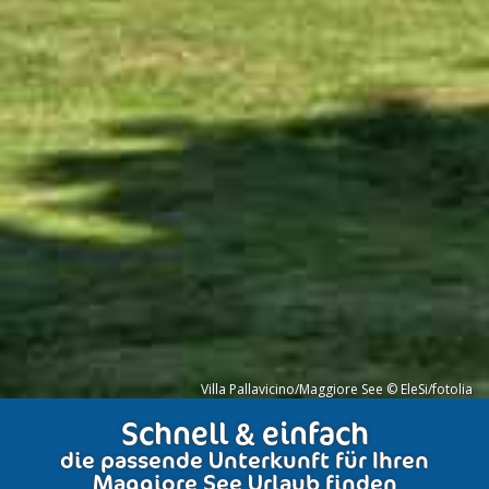
Villa Pallavicino/Maggiore See © EleSi/fotolia
Schnell & einfach
die passende Unterkunft für Ihren
Maggiore See Urlaub finden