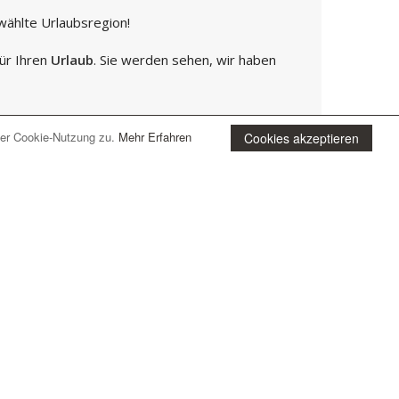
wählte Urlaubsregion!
für Ihren
Urlaub
. Sie werden sehen, wir haben
der Cookie-Nutzung zu.
Mehr Erfahren
Cookies akzeptieren
di Mergozzo
Adriaküste
laub an der Adria