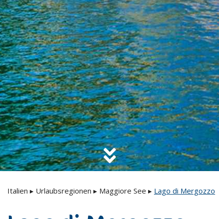
Italien
▸
Urlaubsregionen
▸
Maggiore See
▸
Lago di Mergozzo