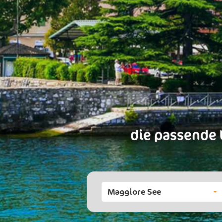
die passende 
Maggiore See