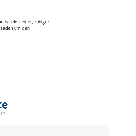
ist ein kleiner, ruhiger
ssaden um den
te
aub