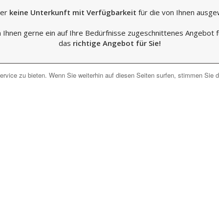
der
keine Unterkunft mit Verfügbarkeit
für die von Ihnen ausge
n Ihnen gerne ein auf Ihre Bedürfnisse zugeschnittenes Angebot 
das
richtige Angebot für Sie!
rvice zu bieten. Wenn Sie weiterhin auf diesen Seiten surfen, stimmen Sie 
Unverbindlich anfragen
Jetzt unverbindlich anfragen
e Urlaubsthemen für Lago 
Ur
rlaub
Hotel an der Adria/Adriaküste
Adriatische Riviera