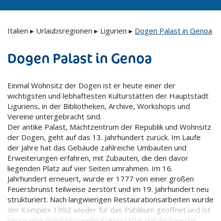
Italien
▸
Urlaubsregionen
▸
Ligurien
▸
Dogen Palast in Genoa
Dogen Palast in Genoa
Einmal Wohnsitz der Dogen ist er heute einer der
wichtigsten und lebhaftesten Kulturstätten der Hauptstadt
Liguriens, in der Bibliotheken, Archive, Workshops und
Vereine untergebracht sind.
Der antike Palast, Machtzentrum der Republik und Wohnsitz
der Dogen, geht auf das 13. Jahrhundert zurück. Im Laufe
der Jahre hat das Gebäude zahlreiche Umbauten und
Erweiterungen erfahren, mit Zubauten, die den davor
liegenden Platz auf vier Seiten umrahmen. Im 16.
Jahrhundert erneuert, wurde er 1777 von einer großen
Feuersbrunst teilweise zerstört und im 19. Jahrhundert neu
strukturiert. Nach langwierigen Restaurationsarbeiten wurde
der Komplex 1992 wieder für das Publikum geöffnet und ist
heute eine polyfunktionelle Kulturstätte: das historische