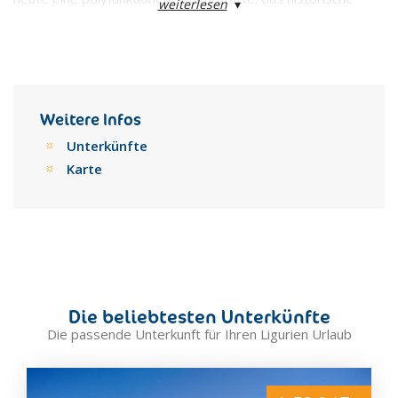
weiterlesen
▾
Palais ist ein Zentrum der Ideen und kultureller und sozialer
Initiativen der Stadt und ihrer Umgebung. Die 38.000 m² mit
weitläufige Räumlichkeiten aus dem 17. Jahrhundert
beherbergen Ausstellungen, Veranstaltungen, Meeting,
Konzerte, Events, aber auch Bibliotheken, Archive,
Workshops und Projektstudien, die mit der Stadt in
Weitere Infos
Zusammenhang stehen. In den der Kultur vorbehaltenen
Unterkünfte
Räumlichkeiten haben institutionelle Einrichtungen und
Kulturvereine ihren Sitz. Eine Reihe von metaphorischen
Karte
Räumen (das Jazz-Zimmer, der Kinosaal, das Zimmer der
Poesie, das Zimmer der Robotik, das Zimmer der
Fotographie) gibt dem kulturellen Leben und der Kreativität
der Genueser Raum. Vom Gebäude selbst kann man den
Saal des Großen Rates, den Saal des Kleinen Rates, die
Kapelle des Dogen, den Turm der Grimaldi mit seinen
berühmten Verließen besichtigen.
Die beliebtesten Unterkünfte
Die passende Unterkunft für Ihren Ligurien Urlaub