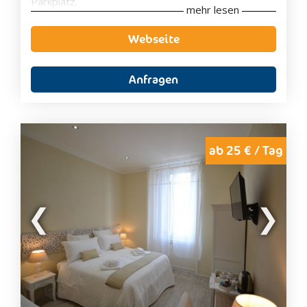
Parkplatz.
mehr lesen
Die
klimatisierten Wohnungen
verfügen über
herrlichen Meerblick
, Sat-TV sowie voll
Webseite
ausgestattete Küche, eigenes Bad und Balkon.
Die Unterkunft bietet eine
große Sonnenterrasse
mit Sonnenliegen und Sonnenschirmen
.
Anfragen
Außerdem gibt es dort einen Kinderspielplatz. Im
Erdgeschoss befindet sich ein Gemeinschaftsraum
mit Sat-TV, Klimaanlage, Internetanschluss und
Verkaufsautomat für Snacks und Getränke.
Fahrräder können kostenlos ausgeliehen werden
ab 25 € / Tag
und können sicher auf dem
angrenzenden Radweg
genutzt werden, der sich über 24 km von San
Lorenzo al Mare nach Ospedaletti erstreckt.
Zudem gibt es
Vergünstigungen am Strand
.
Unmittelbar an der Unterkunft befindet sich ein
Supermarkt
mit regionalen und internationalen
Produkten und eine
Vielzahl an Restaurants und
Bars
.