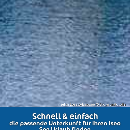
Insel di Loreto/Iseosee © Skowron/fotolia
Schnell & einfach
die passende Unterkunft für Ihren Iseo
See Urlaub finden