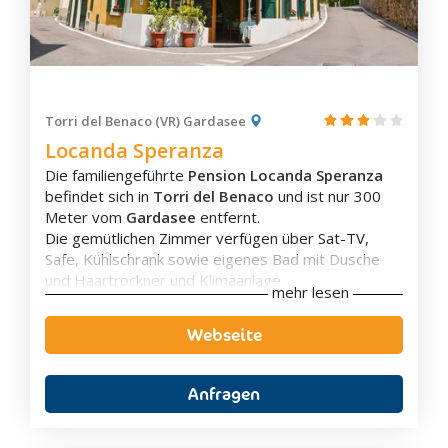
Zimmerausstattung
Klimaanlage
Eigenes Badezimmer
Torri del Benaco (VR) Gardasee
Badewanne
Locanda Speranza
Terrasse
Die familiengeführte
Pension Locanda Speranza
Balkon
befindet sich in
Torri del Benaco
und ist nur 300
Flachbild-TV
Meter vom
Gardasee
entfernt.
Schallisolierung
Die gemütlichen Zimmer verfügen über Sat-TV,
Aussicht
Safe, Kühlschrank sowie eigenes Bad mit Dusche
Wasserkocher
und Haartrockner und Klimaanlage.
Kaffee-/Teezubehör
mehr lesen
Die Unterkunft bietet den Gästen eine
Kaffeemaschine
Gemeinschaftslounge
und kostenloses
WLAN
.
Minibar
Webseite
Außerdem gibt es ein
Restaurant
und eine
Bar
.
Safe
Morgens wird ein kontinentales
Frühstücksbuffet
angeboten. Das Restaurant serviert den Gästen
Anfragen
traditionelle, regionale Speisen
, welche mit den
hausgemachten Olivenöl
verfeinert werden.