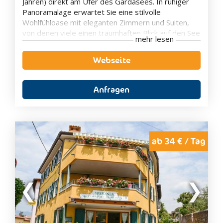
Jahren) direkt am Ufer des Gardasees. In ruhiger
Panoramalage erwartet Sie eine stilvolle
Wohlfühloase mit eleganten Zimmern und Suiten,
von denen viele einen traumhaften Blick auf den See
mehr lesen
bieten. Der private Seezugang, der gepflegte
Garten sowie der großzügige Spa- und
Webseite
Wellnessbereich schaffen beste Voraussetzungen
für erholsame Urlaubstage in besonderem
Ambiente.
Anfragen
Kulinarisch verwöhnt das Hotel mit mediterranen
Spezialitäten und regionalen Köstlichkeiten, die Sie
auf der Panoramaterrasse mit herrlichem Blick auf
den Gardasee genießen können. Ob romantischer
Urlaub zu zweit, entspannte Wellness-Auszeit oder
ab 34 € / Tag
aktive Tage mit Wanderungen, Radtouren und
Wassersport – das Belfiore Park Hotel vereint
luxuriösen Komfort, herzliche Gastfreundschaft und
eine einzigartige Lage zu einem unvergesslichen
Urlaubserlebnis.