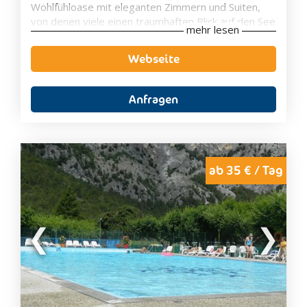
Wohlfühloase mit eleganten Zimmern und Suiten,
von denen viele einen traumhaften Blick auf den See
mehr lesen
bieten. Der private Seezugang, der gepflegte
Garten sowie der großzügige Spa- und
Webseite
Wellnessbereich schaffen beste Voraussetzungen
für erholsame Urlaubstage in besonderem
Ambiente.
Anfragen
Kulinarisch verwöhnt das Hotel mit mediterranen
Spezialitäten und regionalen Köstlichkeiten, die Sie
auf der Panoramaterrasse mit herrlichem Blick auf
den Gardasee genießen können. Ob romantischer
Urlaub zu zweit, entspannte Wellness-Auszeit oder
ab 35 € / Tag
aktive Tage mit Wanderungen, Radtouren und
Wassersport – das Belfiore Park Hotel vereint
luxuriösen Komfort, herzliche Gastfreundschaft und
eine einzigartige Lage zu einem unvergesslichen
Urlaubserlebnis.