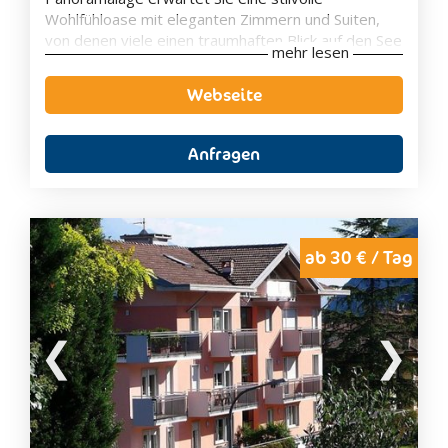
Wohlfühloase mit eleganten Zimmern und Suiten,
von denen viele einen traumhaften Blick auf den See
mehr lesen
bieten. Der private Seezugang, der gepflegte
Garten sowie der großzügige Spa- und
Webseite
Wellnessbereich schaffen beste Voraussetzungen
für erholsame Urlaubstage in besonderem
Ambiente.
Anfragen
Kulinarisch verwöhnt das Hotel mit mediterranen
Spezialitäten und regionalen Köstlichkeiten, die Sie
auf der Panoramaterrasse mit herrlichem Blick auf
den Gardasee genießen können. Ob romantischer
Urlaub zu zweit, entspannte Wellness-Auszeit oder
ab 30 € / Tag
aktive Tage mit Wanderungen, Radtouren und
Wassersport – das Belfiore Park Hotel vereint
luxuriösen Komfort, herzliche Gastfreundschaft und
eine einzigartige Lage zu einem unvergesslichen
Urlaubserlebnis.