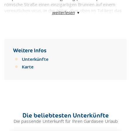
römische Straße einen einzigartigen Brunnen auf einem
vermutlichen vicus. In der Nähe, aber oben im Tal liegt das
weiterlesen
▾
Schloß Drena mit dem sehr hohen quadratischen Turm (kann
besichtigt werden).
Weitere Infos
Unterkünfte
Karte
Die beliebtesten Unterkünfte
Die passende Unterkunft für Ihren Gardasee Urlaub