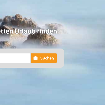
etien Urlaub finden
Suchen