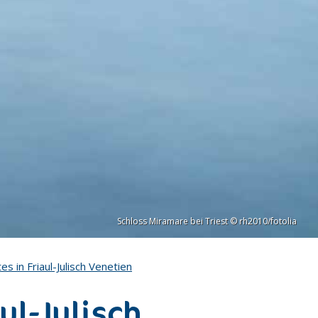
Schloss Miramare bei Triest © rh2010/fotolia
s in Friaul-Julisch Venetien
ul-Julisch