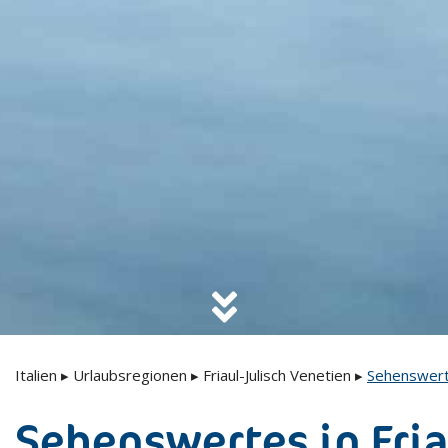
Italien
▸
Urlaubsregionen
▸
Friaul-Julisch Venetien
▸
Sehenswerte
Sehenswertes in Fria