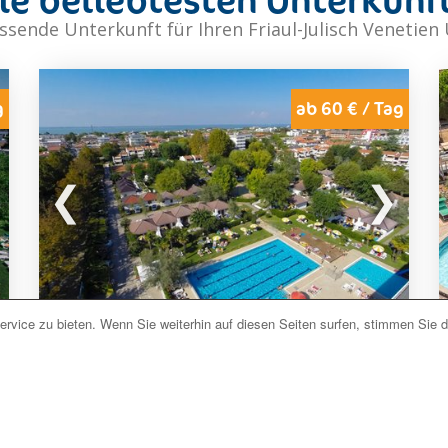
ssende Unterkunft für Ihren Friaul-Julisch Venetien
g
ab 60 € / Tag
rvice zu bieten. Wenn Sie weiterhin auf diesen Seiten surfen, stimmen Sie 
Lignano Sabbiadoro (UD) Adria
Feriendorf Albatros
Jetzt unverbindlich anfragen
Das
Feriendorf Albatros
liegt mitten im Grünen