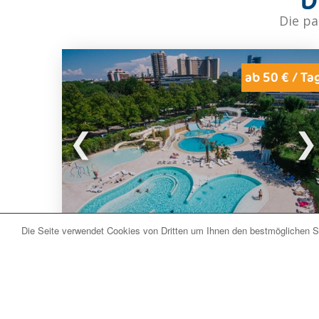
Die pa
ab 50 € / Ta
Die Seite verwendet Cookies von Dritten um Ihnen den bestmöglichen Se
Lignano Sabbiadoro (UD) Adria
Camping Sabbiadoro
Der
Camping Sabbiadoro
befindet sich nur 250