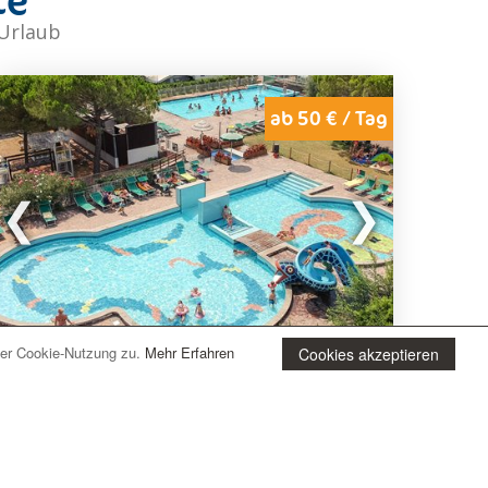
 Urlaub
ab 50 € / Tag
der Cookie-Nutzung zu.
Mehr Erfahren
Cookies akzeptieren
Grado (GO)
Residence Punta Spin
Mit Blick auf das Meer und eingebettet in einen