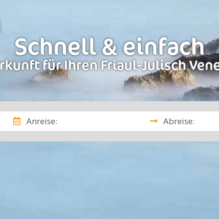
Schnell & einfach
kunft für Ihren Friaul-Julisch Ven
Anreise:
Abreise: