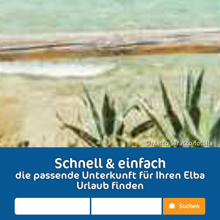
© Marco Saracco/fotolia
Schnell & einfach
die passende Unterkunft für Ihren Elba
Urlaub finden
Suchen