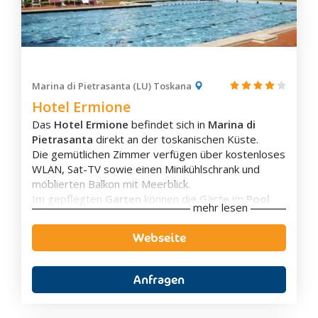
Marina di Pietrasanta (LU) Toskana
Zimmerausstattung
Hotel Ermione
Küche/Kochnische
Das
Hotel Ermione
befindet sich in
Marina di
Eigenes Badezimmer
Pietrasanta
direkt an der toskanischen Küste.
Klimaanlage
Die gemütlichen Zimmer verfügen über kostenloses
Terrasse
WLAN, Sat-TV sowie einen Minikühlschrank und
Balkon
möblierten Balkon mit Meerblick.
Flachbild-TV
Im gepflegten
Garten
können die Gäste im
Pool
Aussicht
mehr lesen
und auf der
Sonnenterrasse
entspannen.
Wasserkocher
Außerdem gibt es im Hotel eine
Bar
mit
Kaffee-/Teezubehör
Webseite
erfrischenden Getränken. Am
Privatstrand
stehen
Kaffeemaschine
den Gästen Sonnenliegen und Sonnenschirme zur
Schallisolierung
Verfügung.
Waschmaschine
Anfragen
Am Morgen wird ein reichhaltiges
Frühstücksbuffet
angeboten. Das
Restaurant
serviert typische