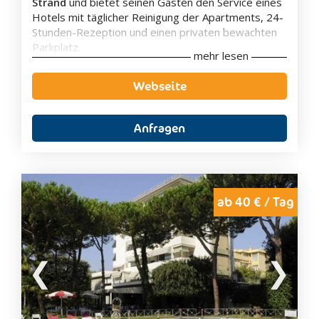
Strand
und bietet seinen Gästen den Service eines
Hotels mit täglicher Reinigung der Apartments, 24-
Stunden-Rezeption und einen privaten bewachten
Parkplatz.
mehr lesen
Die
klimatisierten Wohnungen
verfügen über
herrlichen Meerblick
, Sat-TV sowie voll
Webseite
ausgestattete Küche, eigenes Bad und Balkon.
Die Unterkunft bietet eine
große Sonnenterrasse
mit Sonnenliegen und Sonnenschirmen
.
Anfragen
Außerdem gibt es dort einen Kinderspielplatz. Im
Erdgeschoss befindet sich ein Gemeinschaftsraum
mit Sat-TV, Klimaanlage, Internetanschluss und
Verkaufsautomat für Snacks und Getränke.
Fahrräder können kostenlos ausgeliehen werden
ab 40 € / Tag
und können sicher auf dem
angrenzenden Radweg
genutzt werden, der sich über 24 km von San
Lorenzo al Mare nach Ospedaletti erstreckt.
Zudem gibt es
Vergünstigungen am Strand
.
Unmittelbar an der Unterkunft befindet sich ein
Supermarkt
mit regionalen und internationalen
Produkten und eine
Vielzahl an Restaurants und
Bars
.