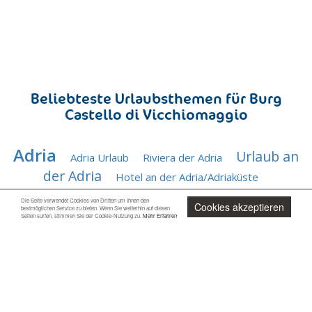
Beliebteste Urlaubsthemen für Burg
Castello di Vicchiomaggio
Adria
Urlaub an
Adria Urlaub
Riviera der Adria
der Adria
Hotel an der Adria/Adriaküste
Adriaküste
Italienische Adriaküste
Die Seite verwendet Cookies von Dritten um Ihnen den
Cookies akzeptieren
bestmöglichen Service zu bieten. Wenn Sie weiterhin auf diesen
Adriatische
Seiten surfen, stimmen Sie der Cookie-Nutzung zu.
Mehr Erfahren
Vergnügungsparks an der Adria
Küste
Adriatisches
Italienische Adria
Meer
Adriatische Riviera
Jetzt unverbindlich anfragen