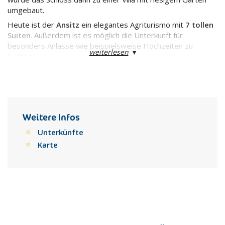
umgebaut.
Heute ist der
Ansitz
ein elegantes Agriturismo mit
7 tollen
Suiten
. Außerdem ist es möglich die Unterkunft für
besonders Anlässe wie beispielsweise Hochzeiten zu
weiterlesen
▾
buchen.
Im
Castello di Vicchiomaggio
werden aber auch
spannende Führungen durch die
historischen Keller
mit
anschließender
Weinverkostung
angeboten.
Weitere Infos
Unterkünfte
Karte