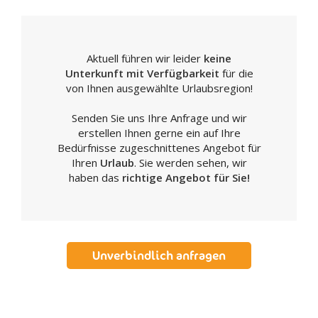
Museums ist. Das Ausstellungskriterium folgt der
Chronologie und der Topographie mit klarem Bezug zu den
einheimischen und dann hel-lenisierten Zentren. Im Raum für
Prähistorie ist das Paläolithi-kum sowie das Neolithikum mit
Aktuell führen wir leider
keine
dem Ende des Jägerlebens vertreten. Der Mensch wird
Unterkunft mit Verfügbarkeit
für die
seßhafter und widmet sich der Viehzucht und dem Ackerbau:
von Ihnen ausgewählte Urlaubsregion!
die wichtigste Neuerung stellt jedoch die Fabrikation von
Ton dar. Natürlich entwickeln sich auch die Wohnungen (ovale
Senden Sie uns Ihre Anfrage und wir
oder runde Hütten) und mit Kultmotiven verbundene Höhlen
erstellen Ihnen gerne ein auf Ihre
(Pipi-strelli und Funeraria bei Matera). Das Verbandsieben
Bedürfnisse zugeschnittenes Angebot für
läßt sich auch in den Gräbern wiederfindem: das Grab des
Ihren
Urlaub
. Sie werden sehen, wir
Timmari ist eines der ersten in Italien. Im Raum Matera-no
haben das
richtige Angebot für Sie!
gibt es eine reiche Materialiensammlung aus den
Nekropolen: einheimische, geometrische Tonarbeiten,
Aussteuern sowie große Votivgaben, die von Ridola 1929 in
Timmari entdeckt worden ist. Im Raum Valle del Bradano
präsentiert sich eine Region, die vom interkulturellem und
Unverbindlich anfragen
wirtschaftlichen Austausch begünstigt wurde. Die
einheimische Präsenz (aus der ersten Eisenzeit) wird durch
die Krateren, Urnen, Stirnziegeln, attischen Vasen und
Schmuckstücke. Im Raum Valle Basento finden sich
Zeugnisse der hohen Wachposten-Dörfer am Basento: