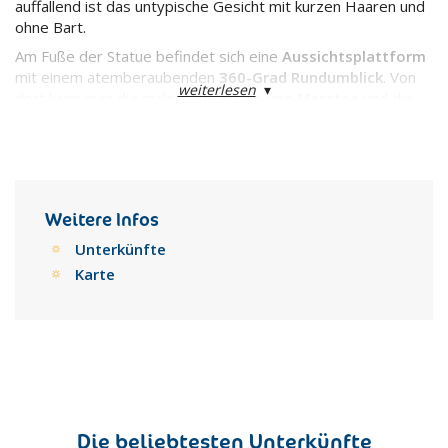
auffallend ist das untypische Gesicht mit kurzen Haaren und
ohne Bart.
Am Fuße der Statue befindet sich eine
Aussichtsplattform
mit einem atemberaubenden
360-Grad Rundumblick
. Von
weiterlesen
▾
dort kann man die malerische
Küste von Maratea
und die
massiven Berge im Landesinneren bestaunen.
Weitere Infos
Unterkünfte
Karte
Die beliebtesten Unterkünfte