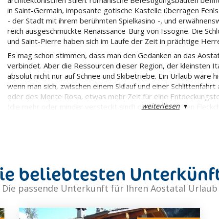
architektonischen Stilen: romanische Befestigungsbauten befinde
in Saint-Germain, imposante gotische Kastelle überragen Fenìs
- der Stadt mit ihrem berühmten Spielkasino -, und erwähnensw
reich ausgeschmückte Renaissance-Burg von Issogne. Die Schlö
und Saint-Pierre haben sich im Laufe der Zeit in prächtige Her
Es mag schon stimmen, dass man den Gedanken an das Aostata
verbindet. Aber die Ressourcen dieser Region, der kleinsten It
absolut nicht nur auf Schnee und Skibetriebe. Ein Urlaub wäre h
wenn man sich, zwischen einem Skilauf und einer Schlittenfahrt
oder des Monte Rosa, etwas mehr Zeit für eine Entdeckungst
weiterlesen
▾
(die mehr oder minder versteckt sind) dieses herrlichen Flec
könnte zum Beispiel im Zentrum von Aosta beginnen und sich d
Reste des Forums, des Augustusbogens, des Theaters und der 
Römerzeit zurück versetzen, wobei sich diese Reste seltsame
moderneren Gebäuden des neuen Orts anpassen. Man könnte sich
begeben, indem man dem monumentalen Komplex der Collegiata
ie beliebtesten Unterkünf
gotischem Stil einen Besuch abstatten. Obligatorische Etappen 
romantischen Schlösser des Tals: Zu diesen zählen beispielswe
Die passende Unterkunft für Ihren Aostatal Urlaub
rechten Ufer des Flusses Dora und das Schloss von Issogne, d
Freskenmalereien dekoriert ist. Als Naturfreund muss man die 
des Nationalparks Gran Paradiso erkunden. Hier trifft man mit