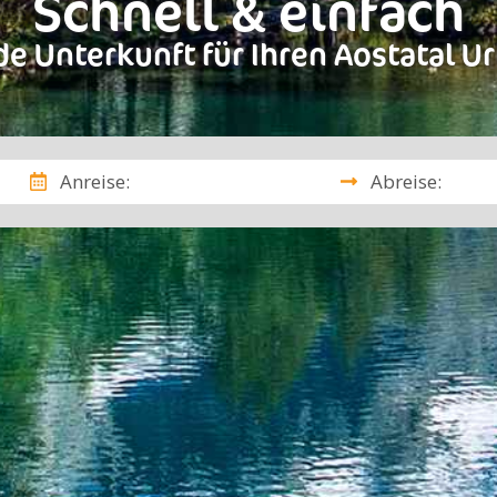
Schnell & einfach
e Unterkunft für Ihren Aostatal U
Anreise:
Abreise: