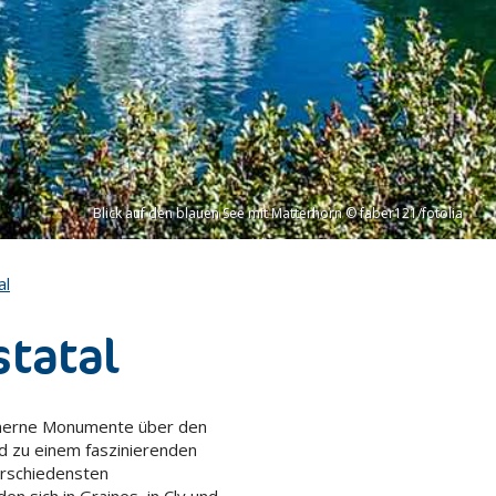
Blick auf den blauen See mit Matterhorn © faber121/fotolia
al
tatal
einerne Monumente über den
nd zu einem faszinierenden
rschiedensten