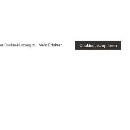
ückspilze oder Abenteurer
n. All dies natürlich in
oarden, Schlittschuhlaufen auf
r des Gran Paradiso.
der Cookie-Nutzung zu.
Mehr Erfahren
Cookies akzeptieren