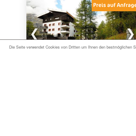
Preis auf Anfrag
Die Seite verwendet Cookies von Dritten um Ihnen den bestmöglichen Se
Breuil-Cervinia (AO)
Residenz Cervinia
Die
Appartements
gehören zur
Residenz
Cervinia
und liegen nur 30 Meter von der
Talstation der Liftanlagen entfernt. Im Winter
gelangt man direkt mit angeschnallten Skiern zur
Residenz. Die Anlage liegt nur wenige Schritte