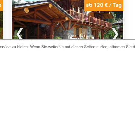
Murmeltiere, Bären und Luchse in einem herrlichen Habitat. Gl
e
ab 120 € / Tag
können den Abend auch im Spielkasino von Saint Vincent verbringe
Begleitung von ergiebigen Trekking-Ausflügen, Skilaufen, Snowb
den Gipfeln des Mont Blanc, des Cervino, des Monte Rosa ode
rvice zu bieten. Wenn Sie weiterhin auf diesen Seiten surfen, stimmen Sie 
Jetzt unverbindlich anfragen
Antey-Saint-André (AO)
Apartments La Gran Becca
La Gran Becca
ist ein kleines
Feriendorf
mit
13
Appartments/Chalets
aus Holz und Stein, die im
typischen Bergstil des Aostatales eingerichtet
sind. Das Feriendorf befindet sich nur 300 m vom
Zentrum in
Antey St. André
im
Aosta-Tal