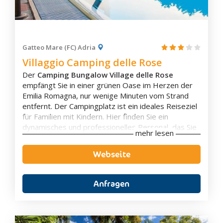
Klimaanlage
Eigenes Badezimmer
Balkon
Terrasse
Flachbild-TV
Gatteo Mare (FC) Adria
Villaggio Camping delle Rose
Der
Camping Bungalow Village delle Rose
empfängt Sie in einer grünen Oase im Herzen der
Emilia Romagna, nur wenige Minuten vom Strand
entfernt. Der Campingplatz ist ein ideales Reiseziel
für Familien mit Kindern. Hier finden Sie ein
Ausstattung
dynamisches und professionelles Personal, das Sie
mehr lesen
mit der typischen Sympathie der Romagna
Parkplatz
empfängt.
Restaurant
Webseite
Innerhalb des Feriendorfes finden Sie gut
Haustiere erlaubt
beschattete Stellplätze mit elektrischen
Zimmerservice
Anschlüssen. Vor Ort können Sie köstliche Gerichte
Familienzimmer
Anfragen
und großzügige Portionen in der Restaurant-
WLAN inklusive
Pizzeria probieren. Außerdem gibt es einen
Aussenpool
Minimarkt, einen münzbetriebenen Wasch- und
Bügelraum und einen Zeitungsladen mit Tabakläden.