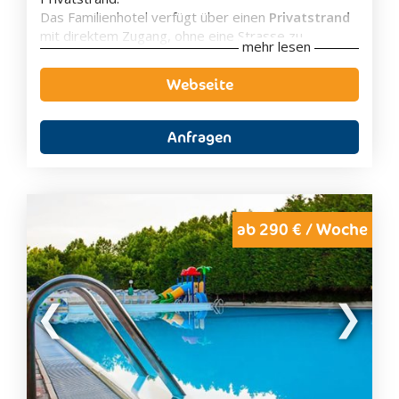
Das Familienhotel verfügt über einen
Privatstrand
mit direktem Zugang, ohne eine Strasse zu
mehr lesen
überqueren. Am Strand stehen 2 Strandtücher, 2
Sonnenliegen und 1 Sonnenschirm zur freien
Webseite
Verfügung. Der organisierte und ausgestattete
Strand ist das Herzstück eines Strandurlaubs mit
Kindern an der Adriaküste. Aber hier im Fabilia
Anfragen
Family Hotel Delfino gibt es auch andere
Attraktionen, wie den
Pool mit beheiztem Wasser
und
Wasserrutsche
.
Alle
Zimmer
verfügen über ein eigenes Bad mit
Dusche, Haartrockner, Klimaanlage, Telefon, TV,
ab 290 € / Woche
Safe, WLAN-Internetverbindung, teilweise mit
Balkon.
Zimmerausstattung