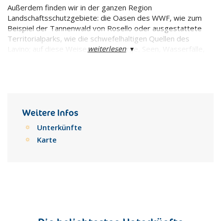
Außerdem finden wir in der ganzen Region
Landschaftsschutzgebiete: die Oasen des WWF, wie zum
Beispiel der Tannenwald von Rosello oder ausgestattete
Territorialparks, wie die schwefelhaltigen Quellen des
weiterlesen
▾
Lavino; auf diese Weise werden Berge, Seen, Wasserfälle,
Quellen, Furchen und Vorgebirge geschützt.
Weitere Infos
Unterkünfte
Karte