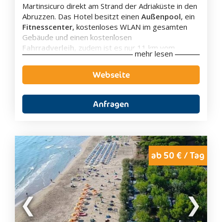
Martinsicuro direkt am Strand der Adriaküste in den
Abruzzen. Das Hotel besitzt einen
Außenpool
, ein
Fitnesscenter
, kostenloses WLAN im gesamten
Gebäude und einen kostenlosen
Fahrradverleih
,
zudem ist es nur 11 km vom
mehr lesen
Wasserpark Onda Blu
entfernt.
Alle Zimmer im Corallo Hotel bieten einen
Balkon
Webseite
mit Meerblick
. Die Zimmer verfügen über eine
Klimaanlage, Sat-TV, Schreibtisch,Safe, Kühlschrank
und eigenes Bad mit Haartrockner. Die Superior
Anfragen
Zimmer verfügen über eine Whirlpool-Badewanne.
Täglich wird ein
Frühstücksbuffet
mit italienischen
Croissants und Cappuccino serviert. Das Restaurant
ist auf die regionale Küche der Abruzzen
spezialisiert.
ab 50 € / Tag
Das Hotel bietet einen kostenlosen
Privatstrand
mit Sonnenschirmen und Liegestühlen.
Die Unterkunft verfügt über kostenfreie Parkplätze.
Im Hotel wird ein
vielfältiges
Animationsprogramm
mit
Mini-
und
Kinderclub
angeboten. Zudem steht den Kindern