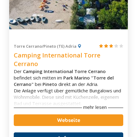
ein
Kinderspielzimmer
und ein pfiffiger
Spielplatz
zur Verfügung.
Torre Cerrano/Pineto (TE) Adria
Zimmerausstattung
Camping International Torre
Eigenes Badezimmer
Cerrano
Klimaanlage
Flachbild-TV
Der
Camping International Torre Cerrano
Balkon
befindet sich mitten im
Park Marino "Torre del
Badewanne
Cerrano"
bei
Pineto
direkt an der Adria.
Aussicht
Die Anlage verfügt über gemütliche Bungalows und
Schallisolierung
Wohnmobile. Diese sind mit Küchenzeile, eigenem
Bad und Terrasse ausgestattet.
mehr lesen
Die Anlage bietet eine
Bar
und ein
Restaurant
mit
Veranda, in denen man die typischen lokalen
Webseite
Gerichte und nationale Küche genießen kann.
Das flache Wasser des
privaten Sandstrandes
ist
mit der
blauen Flagge der FEE
ausgezeichnet, was