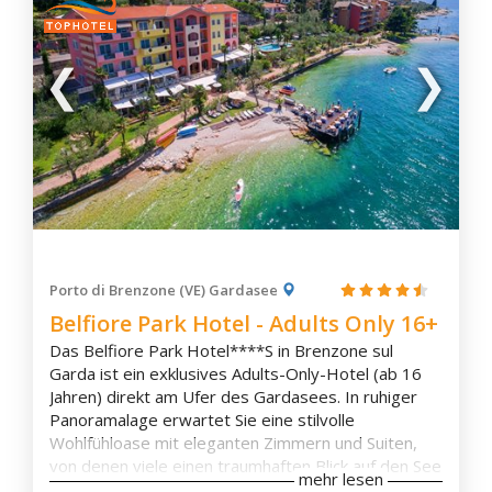
Porto di Brenzone (VE) Gardasee
Belfiore Park Hotel - Adults Only 16+
Das Belfiore Park Hotel****S in Brenzone sul
Garda ist ein exklusives Adults-Only-Hotel (ab 16
Jahren) direkt am Ufer des Gardasees. In ruhiger
Panoramalage erwartet Sie eine stilvolle
Wohlfühloase mit eleganten Zimmern und Suiten,
von denen viele einen traumhaften Blick auf den See
mehr lesen
bieten. Der private Seezugang, der gepflegte