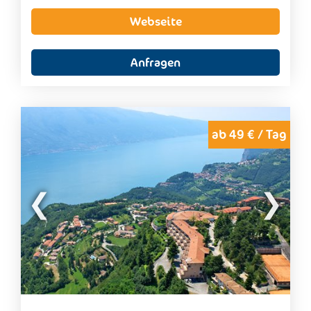
Garten sowie der großzügige Spa- und
Webseite
Wellnessbereich schaffen beste Voraussetzungen
für erholsame Urlaubstage in besonderem
Ambiente.
Anfragen
Kulinarisch verwöhnt das Hotel mit mediterranen
Spezialitäten und regionalen Köstlichkeiten, die Sie
auf der Panoramaterrasse mit herrlichem Blick auf
den Gardasee genießen können. Ob romantischer
Urlaub zu zweit, entspannte Wellness-Auszeit oder
ab 49 € / Tag
aktive Tage mit Wanderungen, Radtouren und
Wassersport – das Belfiore Park Hotel vereint
luxuriösen Komfort, herzliche Gastfreundschaft und
eine einzigartige Lage zu einem unvergesslichen
Urlaubserlebnis.
Zimmerausstattung