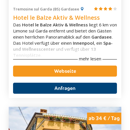
Klimaanlage
Eigenes Badezimmer
Tremosine sul Garda (BS) Gardasee
Badewanne
Hotel le Balze Aktiv & Wellness
Terrasse
Das
Hotel le Balze Aktiv & Wellness
liegt 6 km von
Balkon
Limone sul Garda entfernt und bietet den Gästen
Flachbild-TV
einen herrlichen Panoramablick auf den
Gardasee
.
Schallisolierung
Das Hotel verfügt über einen
Innenpool
, ein
Spa-
Aussicht
und Wellnesscenter
und verfügt über
13
Wasserkocher
Tennisplätze
.
Kaffee-/Teezubehör
mehr lesen
Die Zimmer, vom
Standard Doppelzimmer
bis zum
Kaffeemaschine
geräumigen
Familienzimmer
,
sind alle mit
Minibar
Webseite
kostenlosem WLAN, Satelliten-TV, einen eigenen
Safe
Balkon mit Seeblick oder Garten und Minibar
ausgestattet. Die Zimmer können mit Frühstück
Anfragen
oder auch mit Halbpension gebucht werden!
Morgens wird ein Frühstücksbuffet angeboten und
es gibt ein Restaurant welches regionale Küche
serviert.
Das Hotel verfügt über ein
Spielzimmer
mit
Billiard
ab 34 € / Tag
Ausstattung
und
Tischtennis
und einen
Minigolfparcours
.
Zudem bietet das Hotel spezielle
Tenniskurse für
Parkplatz