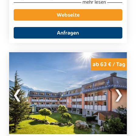
mehr lesen
Badewanne mit Whirlfunktion.
Die Unterkunft verfügt über einen großen
Garten
Webseite
mit Liegen und Sonnenschirmen. Im großzügigen
Spa-Bereich
gibt es eine
Panoramasauna
,
Bio-
Sauna
sowie eine Vielzahl an
Ruheräumen
. Es
Anfragen
werden zudem
Massagen
und
Schönheitsbehandlungen
angeboten. Außerdem
gibt es ein beheiztes
Hallenbad
und
Whirlpool
. Für
die Sportbegeisterten gibt es einen gut
ausgestatteten
Fitnessraum
.
ab 63 € / Tag
Am Morgen wird ein vitales
Frühstücksbuffet
serviert. Die Gäste werden beim
Abendessen
mit
traditionellen Gerichten, aus regionalen Produkten
und knackigen Salat aus dem hauseigenen Garten,
verwöhnt.
Das Hotel bietet eine optimale Ausgangslage um
wunderschöne
Fahrradtouren
und
Wanderungen
zu unternehmen. Außerdem erhalten die Gäste die
Vinschgaukarte
, mit der alle öffentlichen
Verkehrsmittel kostenlos benutzt werden können.
Nur 20 km von der Unterkunft entfernt befinden