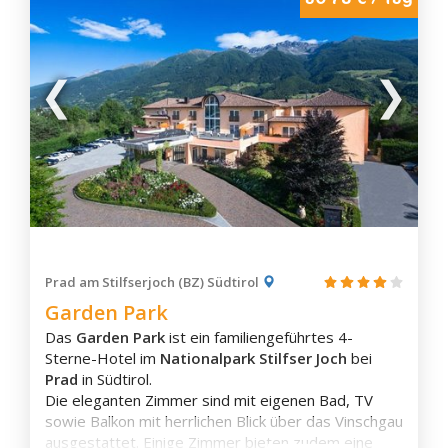
Prad am Stilfserjoch (BZ) Südtirol
Garden Park
Das
Garden Park
ist ein familiengeführtes 4-
Sterne-Hotel im
Nationalpark Stilfser Joch
bei
Prad
in Südtirol.
Die eleganten Zimmer sind mit eigenen Bad, TV
sowie Balkon mit herrlichen Blick über das Vinschgau
ausgestattet. Einige Zimmer bieten zudem eine